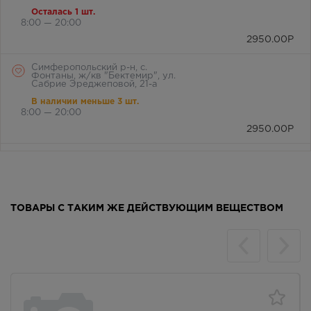
Осталась 1 шт.
8:00 — 20:00
2950.00
Р
Симферопольский р-н, с.
Фонтаны, ж/кв "Бектемир", ул.
Сабрие Эреджеповой, 21-а
В наличии меньше 3 шт.
8:00 — 20:00
2950.00
Р
г. Симферополь, бул. Ленина,
дом 15/ул.Гагарина, д.1
(напротив перехода)
Осталась 1 шт.
Круглосуточно
ТОВАРЫ С ТАКИМ ЖЕ ДЕЙСТВУЮЩИМ ВЕЩЕСТВОМ
2950.00
Р
г. Симферополь, ул. Крылова, 36
/ ул. Краснознаменная, 72
Осталась 1 шт.
8:00 — 21:00
2950.00
Р