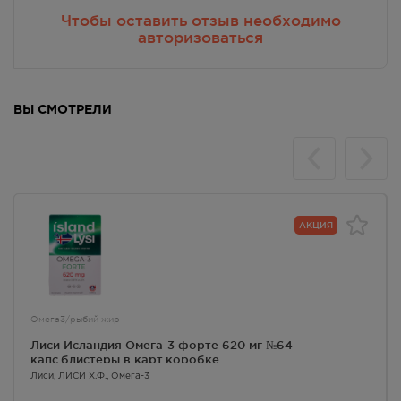
2950.00
Р
Чтобы оставить отзыв необходимо
авторизоваться
г. Симферополь, пр-кт Кирова
д.18/ул. Самокиша, д.3
В наличии меньше 3 шт.
8:00 — 21:00
2950.00
Р
ВЫ СМОТРЕЛИ
г. Симферополь, пр-кт Кирова, д
34
Осталась 1 шт.
8:00 — 21:00
2950.00
Р
АКЦИЯ
г. Симферополь, пр-кт Кирова,
дом 82
В наличии меньше 3 шт.
Круглосуточно
2950.00
Р
Омега3/рыбий жир
Лиси Исландия Омега-3 форте 620 мг №64
г. Симферополь, пр-кт Победы,
капс.блистеры в карт.коробке
дом 210 в
Лиси
, ЛИСИ Х.Ф.,
Омега-3
В наличии больше 3 шт.