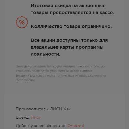
Итоговая скидка на акционные
товары предоставляется на кассе.
Колличество товара ограничено.
Все акции доступны только для
владельцев карты программы
лояльности.
Цена действительна только для интернет заказов, итоговую
стоимость препаратов уточняйте на кассе в аптеке
Внешний вид товара может отличаться от изображенного на
фотографии
Производитель: ЛИСИ Х.Ф.
Бренд:
Лиси
Действующее вещество:
Омега-3