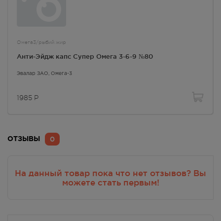
г. Симферополь, Залесская 80
В наличии меньше 3 шт.
8:00 — 20:00
Омега3/рыбий жир
2950.00
Р
Анти-Эйдж капс Супер Омега 3-6-9 №80
г. Симферополь,
Кржижановского, 17
Эвалар ЗАО,
Омега-3
В наличии больше 3 шт.
8:00 — 21:00
1985
Р
2950.00
Р
г. Симферополь, б-р Ленина,
д.15/ул. Гагарина, д.1 (рядом с
ПУДом)
0
ОТЗЫВЫ
В наличии меньше 3 шт.
8:00 — 21:00
2950.00
Р
На данный товар пока что нет отзывов? Вы
можете стать первым!
г. Симферополь, пр-кт Кирова /
ул Гоголя, д 22/2
В наличии меньше 3 шт.
Круглосуточно