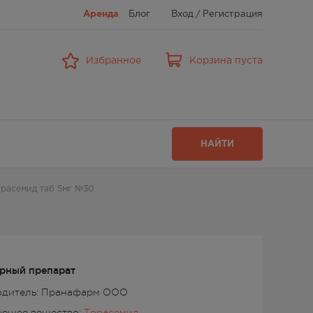
Аренда
Блог
Вход
/
Регистрация
Избранное
Корзина пуста
НАЙТИ
расемид таб 5мг №30
рный препарат
одитель: Пранафарм ООО
ующее вещество:
Торасемид