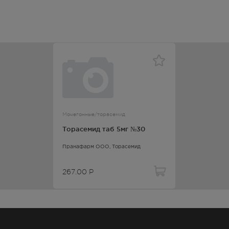
Мочегонные/торасемид
Торасемид таб 5мг №30
Пранафарм ООО,
Торасемид
267.00
Р