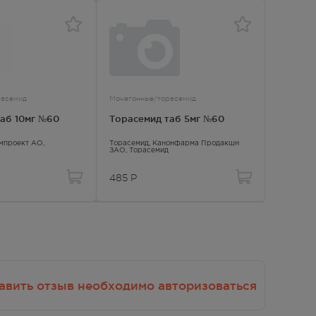
расемид
Мочегонные/торасемид
Мочегонн
аб 10мг №60
Торасемид таб 5мг №60
Торасе
мпроект АО,
Торасемид
, Канонфарма Продакшн
Торасеми
ЗАО,
Торасемид
Торасеми
485
Р
344
Р
авить отзыв необходимо авторизоваться