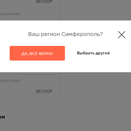
267.00
Р
лосуточно
267.00
Р
Ваш регион Симферополь?
лосуточно
267.00
Р
ДА, ВСЁ ВЕРНО
Выбрать другой
— 21:00
267.00
Р
лосуточно
267.00
Р
 — 20:00
267.00
Р
ОМ
 — 20:00