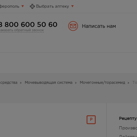
ферополь
Выбрать аптеку
8 800 600 50 60
Написать нам
Заказать обратный звонок
средства
Мочевыводящая система
Мочегонные/торасемид
То
Рецепту
Р
Произв
Действ