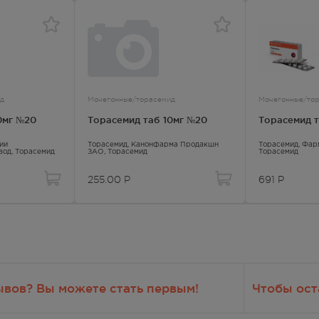
267.00
Р
- 20.00
267.00
Р
д
Мочегонные/торасемид
Мочегонные/то
— 21:00
0мг №20
Торасемид таб 10мг №20
Торасемид т
267.00
Р
ий
Торасемид
, Канонфарма Продакшн
Торасемид
, Фар
вод,
Торасемид
ЗАО,
Торасемид
Торасемид
— 21:00
255.00
Р
691
Р
267.00
Р
— 21:00
267.00
Р
ывов? Вы можете стать первым!
Чтобы ост