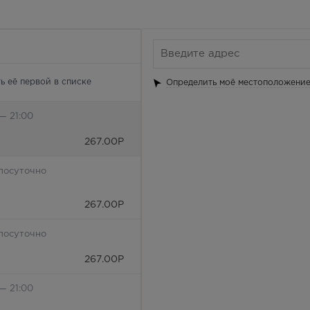
ь её первой в списке
Определить моё местоположени
— 21:00
267.00
Р
лосуточно
267.00
Р
лосуточно
267.00
Р
— 21:00