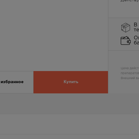
В
т
О
б
Цена дейст
препаратов
Внешний ви
 избранное
Купить