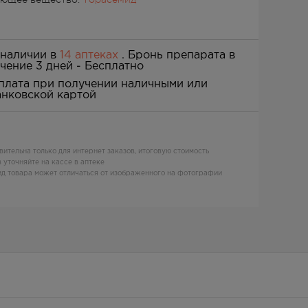
 наличии в
14 аптеках
. Бронь препарата в
ечение 3 дней -
Бесплатно
плата при получении наличными или
анковской картой
вительна только для интернет заказов, итоговую стоимость
 уточняйте на кассе в аптеке
д товара может отличаться от изображенного на фотографии