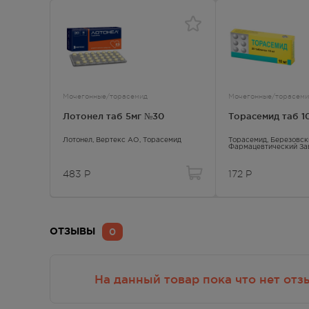
Осталась 1 шт.
г. Симферополь, ул. Киевская/
8.00 
Мокроусова, д. 40/23
Осталась 1 шт.
Мочегонные/торасемид
Мочегонные/торасеми
г. Симферополь,Проспект победы,
8:00 
84
Лотонел таб 5мг №30
Торасемид таб 1
Осталась 1 шт.
Лотонел
, Вертекс АО,
Торасемид
Торасемид
, Березовск
Фармацевтический За
г.Симферополь, пр.Кирова, дом 7А
8:00 
483
Р
В наличии меньше 3 шт.
172
Р
г.Симферополь, ул. Яблочкова, дом
8:00 
17
В наличии меньше 3 шт.
0
ОТЗЫВЫ
На данный товар пока что нет отз