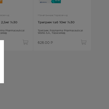
расемид
Мочегонные/торасемид
 2,5мг №30
Тригрим таб 10мг №30
arma Pharmaceutical
Тригрим
, Polpharma Pharmaceutical
семид
Works S.A.,
Торасемид
626.00
Р