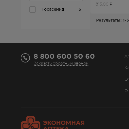
815.00
Р
Торасемид
5
Результаты:
1-5
8 800 600 50 60
А
Заказать обратный звонок
К
О
О