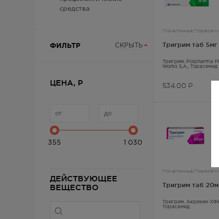
средства
Мочегонные/торасем
Тригрим таб 5мг
ФИЛЬТР
СКРЫТЬ
Тригрим
, Polpharma P
Works S.A.,
Торасемид
ЦЕНА, Р
534.00
Р
355
1 030
Мочегонные/торасем
ДЕЙСТВУЮЩЕЕ
Тригрим таб 20м
ВЕЩЕСТВО
Тригрим
, Акрихин ХФ
Торасемид