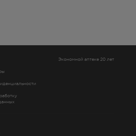
Экономной аптеке 20 лет
ры
иденциальности
бработку
данных
»