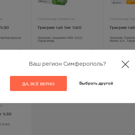
ид
Мочегонные/торасемид
Мочегонные/то
 №30
Тригрим таб 5мг №60
Тригрим таб
harmaceutical
Тригрим
, Акрихин ХФК ОАО,
Тригрим
, Polph
Торасемид
Works S.A.,
Тора
1005.00
Р
364.00
Р
Ваш регион Симферополь?
ДА, ВСЁ ВЕРНО
Выбрать другой
ид
г №30
К ОАО,