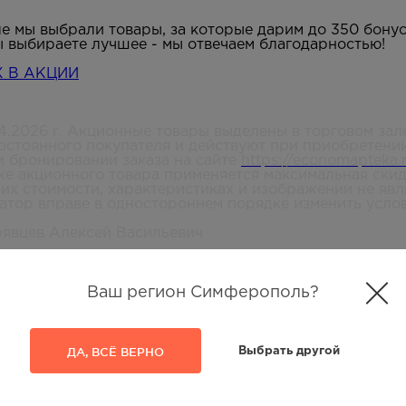
ле мы выбрали товары, за которые дарим до 350 бонус
ы выбираете лучшее - мы отвечаем благодарностью!
 В АКЦИИ
.04.2026 г. Акционные товары выделены в торговом зал
постоянного покупателя и действуют при приобретени
ри бронировании заказа на сайте
https://economapteka.
ке акционного товара применяется максимальная скидк
их стоимости, характеристиках и изображении не явл
атор вправе в одностороннем порядке изменить услов
явцев Алексей Васильевич
Ваш регион Симферополь?
ДА, ВСЁ ВЕРНО
Выбрать другой