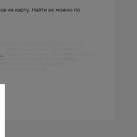
ов на карту. Найти их можно по
е аптеки стопперами. Бонусы (50-
и товаров в аптеках "Экономная
ru
. Скидки по акции не суммируются с
а, действующая на этот товар.
яется публичной офертой.
ия акции. Реклама.