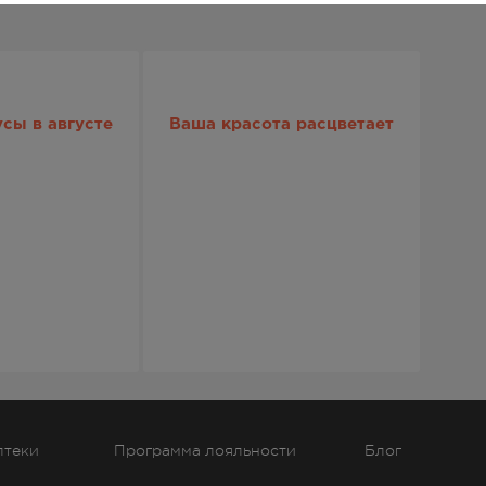
сы в августе
Ваша красота расцветает
птеки
Программа лояльности
Блог