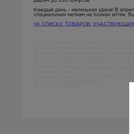
Дарим до 350 бонусов.
Каждый день - маленькая удача! В апре
специальным меткам на полках аптек. В
>К СПИСКУ ТОВАРОВ, УЧАСТ
ВУЮЩИХ
*Акция действует с 01.04.2026 г. по 30
350) начисляются за покупки по карте 
аптека" и "Семейная аптека", а также п
другими скидками на товары. При покуп
Представленная информация о товарах, 
Количество товара ограничено. Организ
Рекламодатель:
Индивидуальный предприниматель Кудр
ОГРНИП 315910200374050
ИНН 910216709048