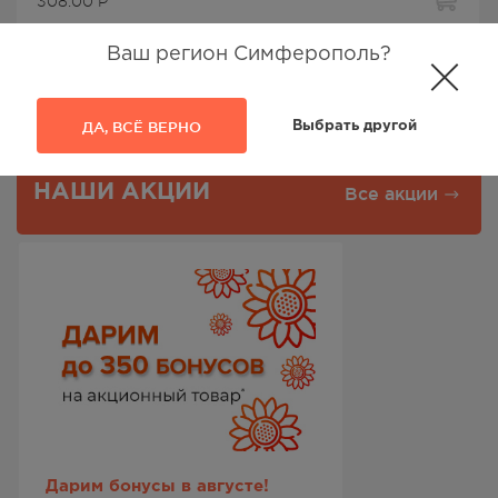
308.00
Р
Ваш регион Симферополь?
Результаты:
1-3
из
3
ДА, ВСЁ ВЕРНО
Выбрать другой
НАШИ АКЦИИ
Все акции
Дарим бонусы в августе!