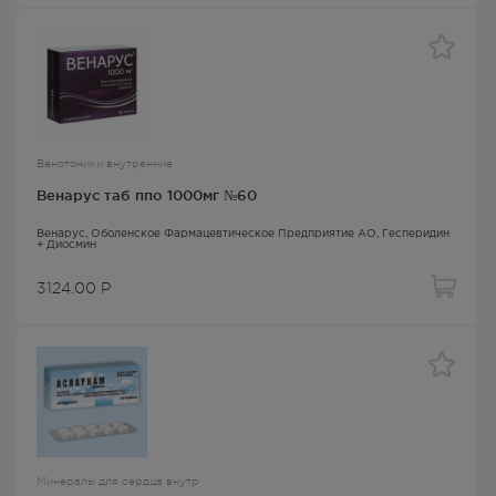
Венотоники внутренние
Венарус таб ппо 1000мг №60
Венарус
, Оболенское Фармацевтическое Предприятие АО,
Гесперидин
+ Диосмин
3124.00
Р
Минералы для сердца внутр