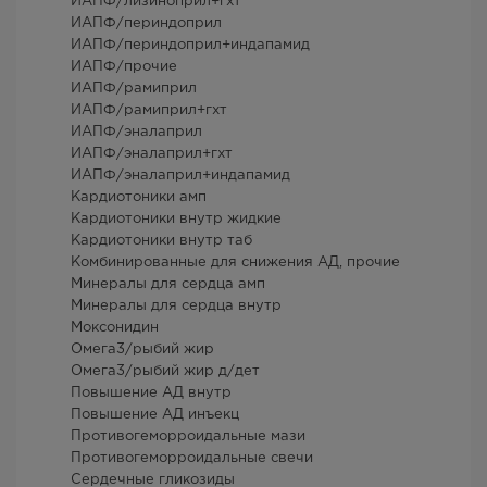
ИАПФ/лизиноприл+гхт
ИАПФ/периндоприл
ИАПФ/периндоприл+индапамид
ИАПФ/прочие
ИАПФ/рамиприл
ИАПФ/рамиприл+гхт
ИАПФ/эналаприл
ИАПФ/эналаприл+гхт
ИАПФ/эналаприл+индапамид
Кардиотоники амп
Кардиотоники внутр жидкие
Кардиотоники внутр таб
Комбинированные для снижения АД, прочие
Минералы для сердца амп
Минералы для сердца внутр
Моксонидин
Омега3/рыбий жир
Омега3/рыбий жир д/дет
Повышение АД внутр
Повышение АД инъекц
Противогеморроидальные мази
Противогеморроидальные свечи
Сердечные гликозиды