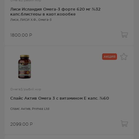
Омега3/рыбий жир
Лиси Исландия Омега-3 форте 620 мг №32
капс.блистеры в карт.коробке
Лиси
, ЛИСИ Х.Ф.,
Омега-3
1800.00
Р
АКЦИЯ
Омега3/рыбий жир
Спайс Актив Омега 3 с витамином Е капс. №60
Спайс Актив
, Primea Ltd
2099.00
Р