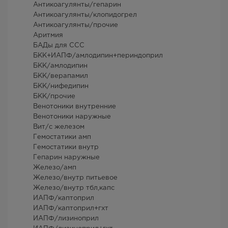
Антикоагулянты/гепарин
Антикоагулянты/клопидогрел
Антикоагулянты/прочие
Аритмия
БАДы для ССС
БКК+ИАПФ/амлодипин+периндоприл
БКК/амлодипин
БКК/верапамил
БКК/нифедипин
БКК/прочие
Венотоники внутренние
Венотоники наружные
Вит/с железом
Гемостатики амп
Гемостатики внутр
Гепарин наружные
Железо/амп
Железо/внутр питьевое
Железо/внутр тбл,капс
ИАПФ/каптоприл
ИАПФ/каптоприл+гхт
ИАПФ/лизиноприл