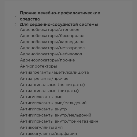
Прочие лечебно-профилактические
средства
Для сердечно-сосудистой системы
Адреноблокаторы/атенолол
Адреноблокаторы/бисопролол
Адреноблокаторы/карведилол
Адреноблокаторы/метопролол
Адреноблокаторы/небиволол
Адреноблокаторы/прочие
Ангиопротекторы
Антиагреганты/ацетилсалиц.к-та
Антиагреганты/прочие
Антиангинальные (не нитраты)
Антиангинальные (нитраты)
Антигипоксанты амп
Антигипоксанты амп/мельдоний
Антигипоксанты внутр
Антигипоксанты внутр/мельдоний
Антигипоксанты внутр/триметазидин
Антикоагулянты амп
Антикоагулянты/варфарин