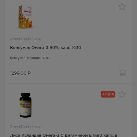
Омега3/рыбий жир
Консумед Омега-3 90%, капс. №30
Консумед
, Полярис ООО
1299.00
Р
АКЦИЯ
Омега3/рыбий жир
Лиси Исландия Омега-3 С Витамином Е №60 капс. в