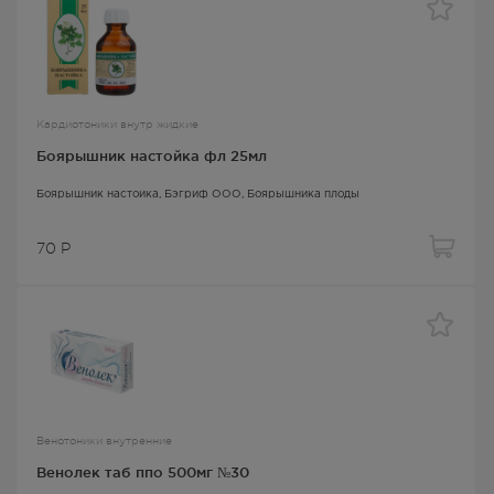
Кардиотоники внутр жидкие
Боярышник настойка фл 25мл
Боярышник настойка
, Бэгриф ООО,
Боярышника плоды
70
Р
Венотоники внутренние
Венолек таб ппо 500мг №30