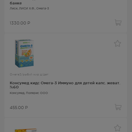
банке
Лиси
, ЛИСИ Х.Ф.,
Омега-3
1330.00
Р
Омега3/рыбий жир д/дет
Консумед кидс Омега-3 Иммуно для детей капс. жеват.
№60
Консумед
, Полярис ООО
455.00
Р