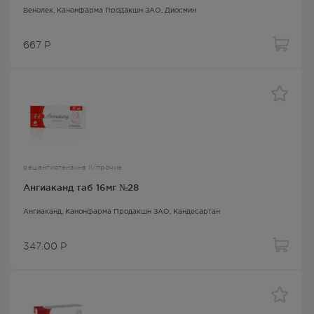
Венолек
, Канонфарма Продакшн ЗАО,
Диосмин
667
Р
рец.ангиотензина II/прочие
Ангиаканд таб 16мг №28
Ангиаканд
, Канонфарма Продакшн ЗАО,
Кандесартан
347.00
Р