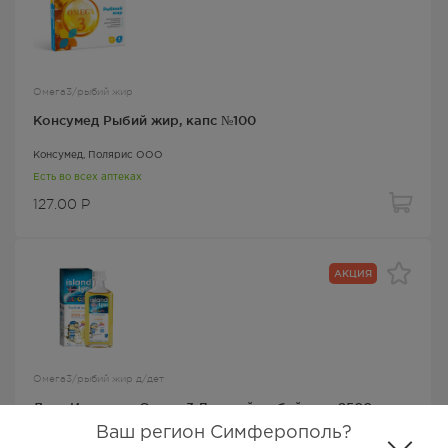
Омега3/рыбий жир
Консумед Рыбий жир, капс №100
Консумед
, Полярис ООО
Есть во всех аптеках
127.00
Р
АКЦИЯ
Омега3/рыбий жир д/дет
Лиси Исландия Омега-3 Детский рыбий жир 2500 мг со
вкусом лимона 240мл
Ваш регион Симферополь?
Лиси
, ЛИСИ Х.Ф.,
Омега-3