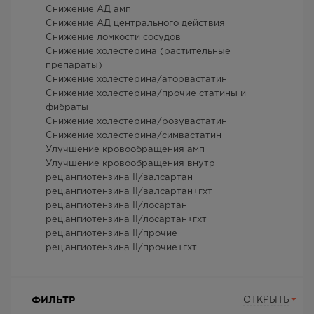
Снижение АД амп
Снижение АД центрального действия
Снижение ломкости сосудов
Снижение холестерина (растительные
препараты)
Снижение холестерина/аторвастатин
Снижение холестерина/прочие статины и
фибраты
Снижение холестерина/розувастатин
Снижение холестерина/симвастатин
Улучшение кровообращения амп
Улучшение кровообращения внутр
рец.ангиотензина II/валсартан
рец.ангиотензина II/валсартан+гхт
рец.ангиотензина II/лосартан
рец.ангиотензина II/лосартан+гхт
рец.ангиотензина II/прочие
рец.ангиотензина II/прочие+гхт
ФИЛЬТР
ОТКРЫТЬ