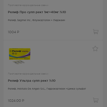
Противогеморроидальные свечи
Релиф Про супп рект 1мг+40мг №10
Релиф
, Sagmel Inc.,
Флуокортолон + Лидокаин
1004
Р
Противогеморроидальные свечи
Релиф Ультра супп рект №10
Релиф
, Instituto De Angeli S.r.L.,
Гидрокортизон +Цинка сульфат
1024.00
Р