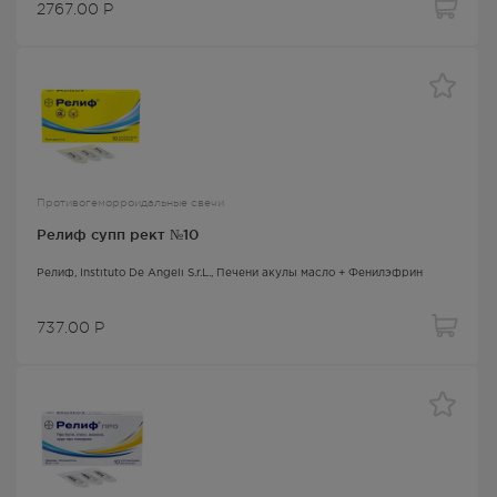
2767.00
Р
Противогеморроидальные свечи
Релиф супп рект №10
Релиф
, Instituto De Angeli S.r.L.,
Печени акулы масло + Фенилэфрин
737.00
Р