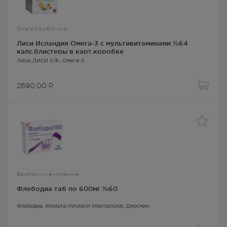
Омега3/рыбий жир
Лиси Исландия Омега-3 с мультивитаминами №64
капс.блистеры в карт.коробке
Лиси
, ЛИСИ Х.Ф.,
Омега-3
2690.00
Р
Венотоники внутренние
Флебодиа таб по 600мг №60
Флебодиа
, Innotera/Innotech International,
Диосмин