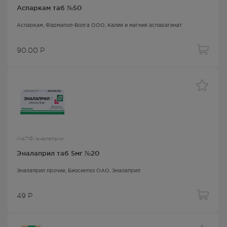
Аспаркам таб №50
Аспаркам
, Фармапол-Волга ООО,
Калия и магния аспарагинат
90.00
Р
ИАПФ/эналаприл
Эналаприл таб 5мг №20
Эналаприл прочие
, Биосинтез ОАО,
Эналаприл
49
Р