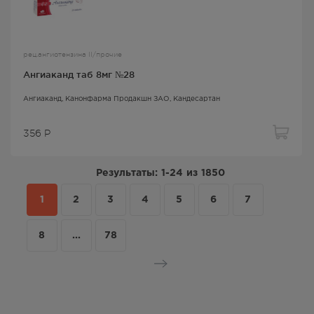
рец.ангиотензина II/прочие
Ангиаканд таб 8мг №28
Ангиаканд
, Канонфарма Продакшн ЗАО,
Кандесартан
356
Р
Результаты:
1-24
из
1850
1
2
3
4
5
6
7
8
...
78