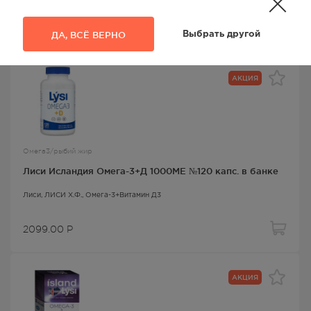
2999.00
Р
ДА, ВСЁ ВЕРНО
Выбрать другой
АКЦИЯ
Омега3/рыбий жир
Лиси Исландия Омега-3+Д 1000МЕ №120 капс. в банке
Лиси
, ЛИСИ Х.Ф.,
Омега-3+Витамин Д3
2099.00
Р
АКЦИЯ