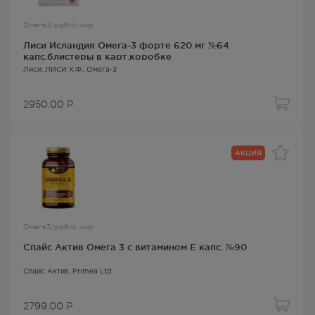
Омега3/рыбий жир
Лиси Исландия Омега-3 форте 620 мг №64
капс.блистеры в карт.коробке
Лиси
, ЛИСИ Х.Ф.,
Омега-3
2950.00
Р
АКЦИЯ
Омега3/рыбий жир
Спайс Актив Омега 3 с витамином Е капс. №90
Спайс Актив
, Primea Ltd
2799.00
Р