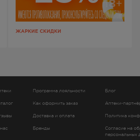
ЖАРКИЕ СКИДКИ
птеки
Программа лояльности
Блог
аталог
Как оформить заказ
Аптеки-партнё
тзывы
Доставка и оплата
Политика конф
 нас
Бренды
Согласие на о
персональных 