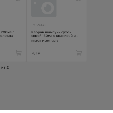
ТМ Клоран
 200мл с
Клоран шампунь сухой
волокна
спрей 150мл с крапивой и
витамином Е
Клоран
, Pierre Fabre
781
Р
из
2