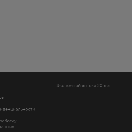
Экономной аптеке 20 лет
ры
иденциальности
бработку
данных