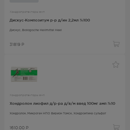
Хондропротекторы амп
Дискус-Композитум р-р д/ин 2,2мл №100
Дискус
, Biologische Heilmittel Heel
31819
Р
Хондропротекторы амп
Хондролон лиофил д/р-ра д/в/м введ 100мг амп №10
Хондролон
, Микроген НПО Вирион Томск,
Хондроитина сульфат
1610.00
Р