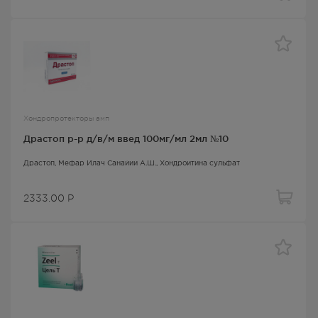
Хондропротекторы амп
Драстоп р-р д/в/м введ 100мг/мл 2мл №10
Драстоп
, Мефар Илач Санайии А.Ш.,
Хондроитина сульфат
2333.00
Р