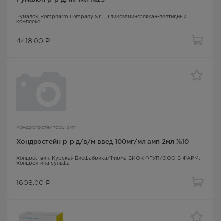
Румалон
, Rompharm Company S.r.L.,
Гликозаминогликан-пептидный
комплекс
4418.00
Р
Хондропротекторы амп
Хондростейн р-р д/в/м введ 100мг/мл амп 2мл №10
Хондростейн
, Курская Биофабрика/Фирма БИОК ФГУП/ООО Б-ФАРМ,
Хондроитина сульфат
1608.00
Р