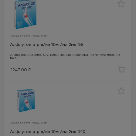
Хондропротекторы амп
Алфлутоп р-р д/ин 10мг/мл 2мл №5
Алфлутоп
, Biotehnos S.A.,
Биоактивный концентрат из мелких морских
рыб
2247.00
Р
Хондропротекторы амп
Алфлутоп р-р д/ин 10мг/мл 2мл №10