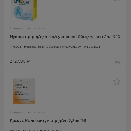
Хондропротекторы амп
Мукосат р-р д/в/м и в/суст введ 100мг/мл амп 2мл №10
Мукосат
, Неизвестный производитель,
Хондроитина сульфат
2727.00
Р
Хондропротекторы амп
Дискус-Композитум р-р д/ин 2,2мл №5
Дискус
, Biologische Heilmittel Heel