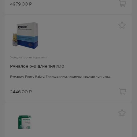
4979.00
Р
Хондропротекторы амп
Румалон р-р д/ин 1мл №10
Румалон
, Pierre Fabre,
Гликозаминогликан-пептидный комплекс
2446.00
Р