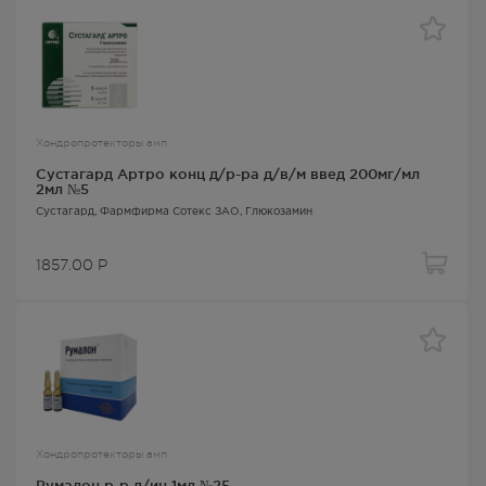
Хондропротекторы амп
Сустагард Артро конц д/р-ра д/в/м введ 200мг/мл
2мл №5
Сустагард
, Фармфирма Сотекс ЗАО,
Глюкозамин
1857.00
Р
Хондропротекторы амп
Румалон р-р д/ин 1мл №25