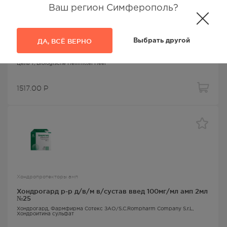
Ваш регион Симферополь?
Хондропротекторы амп
ДА, ВСЁ ВЕРНО
Выбрать другой
Цель Т р-р д/ин 2,2мл №5
Цель Т
, Biologische Heilmittel Heel
1517.00
Р
Хондропротекторы амп
Хондрогард р-р д/в/м в/сустав введ 100мг/мл амп 2мл
№25
Хондрогард
, Фармфирма Сотекс ЗАО/S.C.Rompharm Company S.r.L,
Хондроитина сульфат