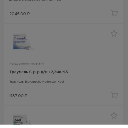
2045.00
Р
Хондропротекторы амп
Траумель С р-р д/ин 2,2мл №5
Траумель
, Biologische Heilmittel Heel
1187.00
Р