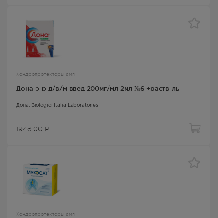
Хондропротекторы амп
Дона р-р д/в/м введ 200мг/мл 2мл №6 +раств-ль
Дона
, Biologici Italia Laboratories
1948.00
Р
Хондропротекторы амп