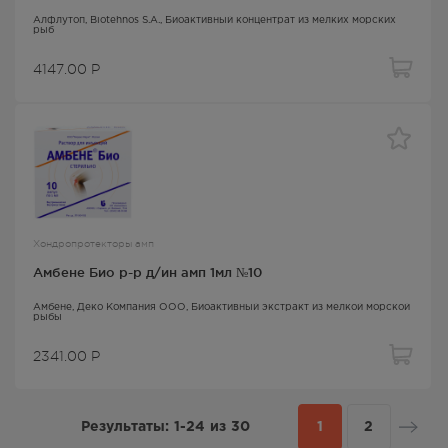
Алфлутоп
, Biotehnos S.A.,
Биоактивный концентрат из мелких морских
рыб
4147.00
Р
Хондропротекторы амп
Амбене Био р-р д/ин амп 1мл №10
Амбене
, Деко Компания ООО,
Биоактивный экстракт из мелкой морской
рыбы
2341.00
Р
Результаты:
1-24
из
30
1
2