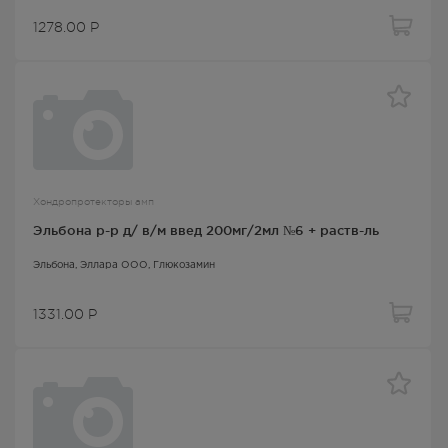
1278.00
Р
Хондропротекторы амп
Эльбона р-р д/ в/м введ 200мг/2мл №6 + раств-ль
Эльбона
, Эллара ООО,
Глюкозамин
1331.00
Р