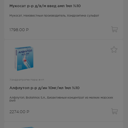
Мукосат р-р д/в/м введ амп 1мл №10
Мукосат
, Неизвестный производитель,
Хондроитина сульфат
1798.00
Р
Хондропротекторы амп
Алфлутоп р-р д/ин 10мг/мл 1мл №10
Алфлутоп
, Biotehnos S.A.,
Биоактивный концентрат из мелких морских
рыб
2274.00
Р