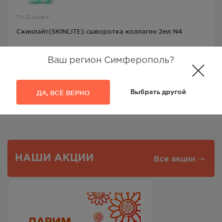
ТМ Скинлайт
Скинлайт(SKINLITE) сыворотка коллаген 2мл N4
Скинлайт
, Adwin Korea Corp.
Ваш регион Симферополь?
189
Р
ДА, ВСЁ ВЕРНО
Выбрать другой
Результаты:
1-3
из
3
НАШИ АКЦИИ
Все акции