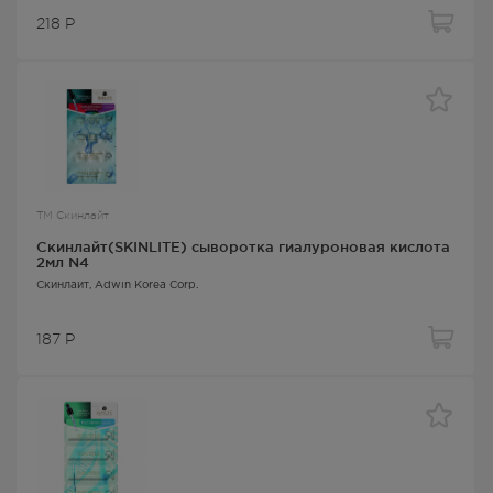
218
Р
ТМ Скинлайт
Скинлайт(SKINLITE) сыворотка гиалуроновая кислота
2мл N4
Скинлайт
, Adwin Korea Corp.
187
Р