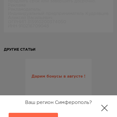
продлить срок или завершить досрочно.
Реклама
Рекламодатель:
Индивидуальный предприниматель Кудрявцев
Алексей Васильевич
ОГРНИП 315910200374050
ИНН 910216709048
ДРУГИЕ СТАТЬИ
Дарим бонусы в августе !
Ваш регион Симферополь?