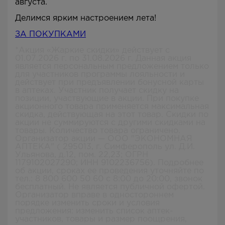
августа.
Делимся ярким настроением лета!
ЗА ПОКУПКАМИ
*Акция «Жаркие скидки» действует с
01.07.2026 г. по 31.08.2026 г. Данная акция
является персональным предложением только
для участников программы лояльности и
действует при предъявлении бонусной карты
в аптеках. Участник получает скидку на
позиции, участвующие в акции. При покупке
акционного товара применяется максимальная
скидка, действующая на этот товар. Скидки по
акции не суммируются с другими скидками на
товары. Количество товара ограничено.
Организатор акции — ООО "ЭКОНОМНАЯ
АПТЕКА" ( 295013, г. Симферополь ул. Д.И.
Ульянова, д.12, пом. 22,23; ОГРН
1179102027290; ИНН 9102236756). Подробнее
об акции, сроках ее проведения уточняйте по
тел.: 8 800 600 50 60 с 8:00 до 20:00, звонок
бесплатный. Не является публичной офертой.
Организатор вправе в одностороннем
порядке изменить сроки и условия
предложения: изменить список аптек-
участников, товары и размер поощрения,