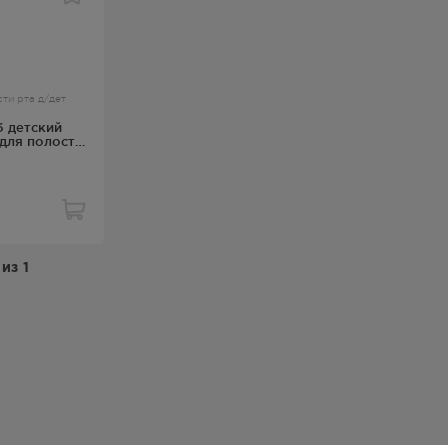
ти рта д/дет
б детский
для полости
N 250мл
из
1