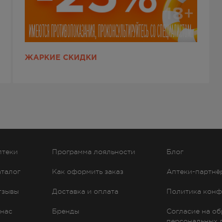
ЖАРКИЕ СКИДКИ
птеки
Программа лояльности
Блог
аталог
Как оформить заказ
Аптеки-партнё
тзывы
Доставка и оплата
Политика конф
 нас
Бренды
Согласие на о
персональных 