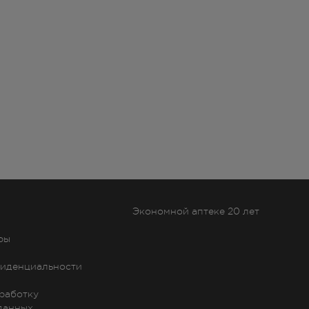
Экономной аптеке 20 лет
ры
иденциальности
бработку
данных