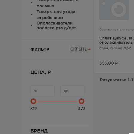
малыша
Товары для ухода
за ребенком
Ополаскиватели
полости рта д/дет
Ополаскиватели полос
Сплат Джуси Ла
ополаскиватель 
рта WATERMELO
Сплат
, Капелла ООО
ФИЛЬТР
СКРЫТЬ
арбуз
353.00
Р
ЦЕНА, Р
Результаты:
1-1
312
373
БРЕНД