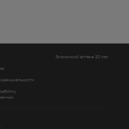
Экономной аптеке 20 лет
ры
иденциальности
бработку
данных
»