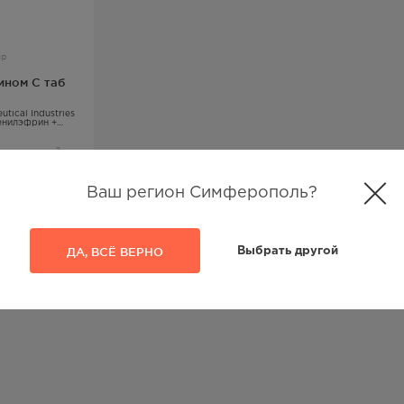
зр
ином С таб
utical Industries
енилэфрин +
Ваш регион Симферополь?
из
1
ДА, ВСЁ ВЕРНО
Выбрать другой