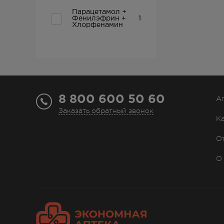
Парацетамол +
Фенилэфрин +
1
Хлорфенамин
8 800 600 50 60
А
Заказать обратный звонок
К
О
О