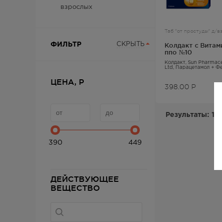
взрослых
Таб "от простуды" д/в
ФИЛЬТР
СКРЫТЬ
Колдакт с Витам
ппо №10
Колдакт
, Sun Pharmace
Ltd,
Парацетамол + Ф
Хлорфенамин
ЦЕНА, Р
398.00
Р
Результаты:
1-1
390
449
ДЕЙСТВУЮЩЕЕ
ВЕЩЕСТВО