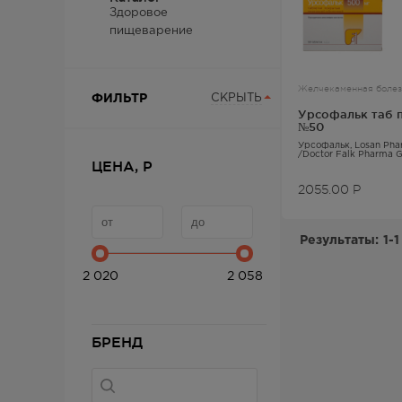
Здоровое
пищеварение
Желчекаменная болез
ФИЛЬТР
СКРЫТЬ
Урсофальк таб 
№50
Урсофальк
, Losan P
/Doctor Falk Pharma 
ЦЕНА, Р
Урсодезоксихолевая 
2055.00
Р
Результаты:
1-1
2 020
2 058
БРЕНД