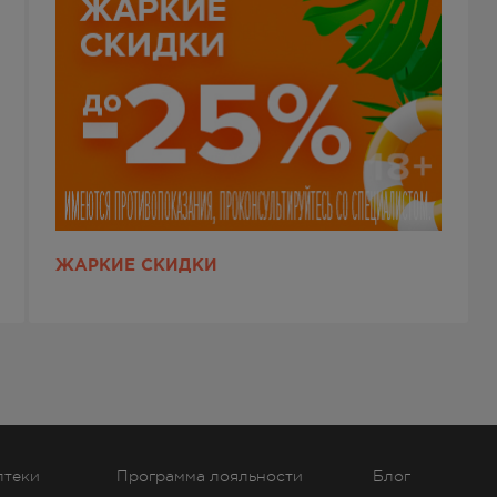
ЖАРКИЕ СКИДКИ
птеки
Программа лояльности
Блог