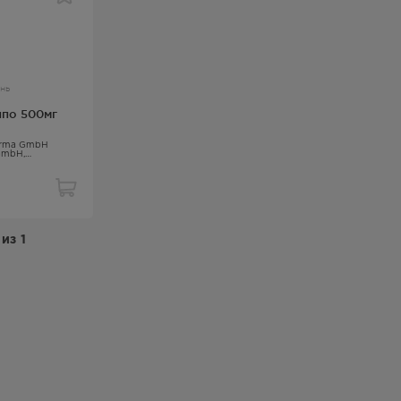
нь
ппо 500мг
harma GmbH
GmbH,
кислота
из
1