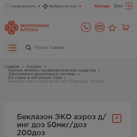
Аренда
Блог
Симферополь
Выбрать аптеку
Главная
Каталог
Прочие лечебно-профилактические средства
Заболевания дыхательной системы
БА спреи и ингаляции горм
Беклазон ЭКО аэроз д/инг доз 50мкг/доз 200доз
Беклазон ЭКО аэроз д/
Р
инг доз 50мкг/доз
200доз