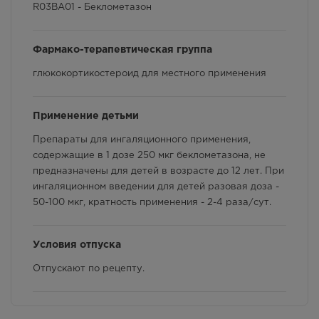
R03BA01 - Беклометазон
Фармакологические свойства
Фармако-терапевтическая группа
Взаимодействие с другими лекарственными
препаратами и другие виды взаимодействия
глюкокортикостероид для местного применения
Применение детьми
Препараты для ингаляционного применения,
содержащие в 1 дозе 250 мкг беклометазона, не
предназначены для детей в возрасте до 12 лет. При
ингаляционном введении для детей разовая доза -
50-100 мкг, кратность применения - 2-4 раза/сут.
Условия отпуска
Отпускают по рецепту.
Срок годности