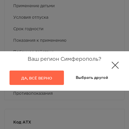
Применение детьми
Условия отпуска
Срок годности
Показания к применению
Побочное действие
Ваш регион Симферополь?
Применение при беременности и кормлении
грудью
ДА, ВСЁ ВЕРНО
Выбрать другой
Фармакокинетика
Противопоказания
Особые указания
Условия хранения
Код АТХ
Способ применения и дозы