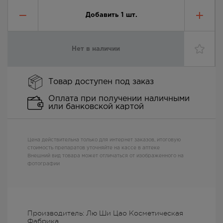
Добавить
1
шт.
Нет в наличии
Товар доступен под заказ
Оплата при получении наличными
или банковской картой
Цена действительна только для интернет заказов, итоговую
стоимость препаратов уточняйте на кассе в аптеке
Внешний вид товара может отличаться от изображенного на
фотографии
Производитель: Лю Ши Цао Косметическая
Фабрика