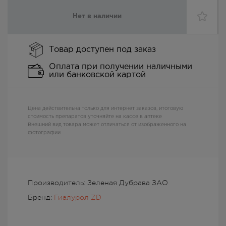
Нет в наличии
Товар доступен под заказ
Оплата при получении наличными
или банковской картой
Цена действительна только для интернет заказов, итоговую
стоимость препаратов уточняйте на кассе в аптеке
Внешний вид товара может отличаться от изображенного на
фотографии
Производитель: Зеленая Дубрава ЗАО
Бренд:
Гиалурол ZD