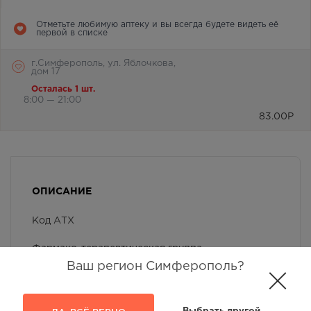
Отметьте любимую аптеку и вы всегда будете видеть её
первой в списке
г.Симферополь, ул. Яблочкова,
дом 17
Осталась 1 шт.
8:00 — 21:00
83.00
Р
ОПИСАНИЕ
Код АТХ
Фармако-терапевтическая группа
Ваш регион Симферополь?
Применение детьми
Условия отпуска