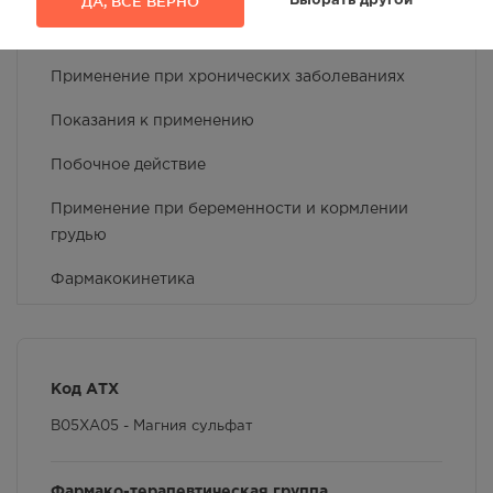
ДА, ВСЁ ВЕРНО
Выбрать другой
Срок годности
Применение при хронических заболеваниях
Показания к применению
Побочное действие
Применение при беременности и кормлении
грудью
Фармакокинетика
Противопоказания
Особые указания
Код АТХ
Условия хранения
B05XA05 - Магния сульфат
Способ применения и дозы
Фармако-терапевтическая группа