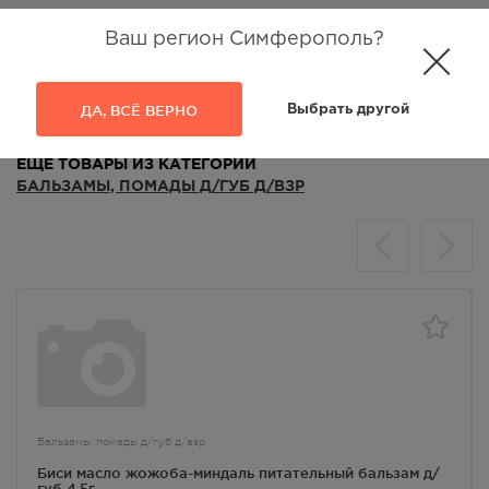
Ваш регион Симферополь?
Аналоги
Отзывы
ДА, ВСЁ ВЕРНО
Выбрать другой
ЕЩЁ ТОВАРЫ ИЗ КАТЕГОРИИ
БАЛЬЗАМЫ, ПОМАДЫ Д/ГУБ Д/ВЗР
Бальзамы, помады д/губ д/взр
Биси масло жожоба-миндаль питательный бальзам д/
губ 4,5г