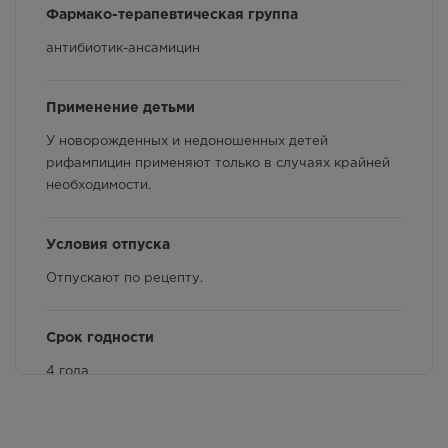
Фармако-терапевтическая группа
Фармакологические свойства
антибиотик-ансамицин
Взаимодействие с другими лекарственными
препаратами и другие виды взаимодействия
Применение детьми
У новорожденных и недоношенных детей
рифампицин применяют только в случаях крайней
необходимости.
Условия отпуска
Отпускают по рецепту.
Срок годности
4 года
Применение при хронических заболеваниях