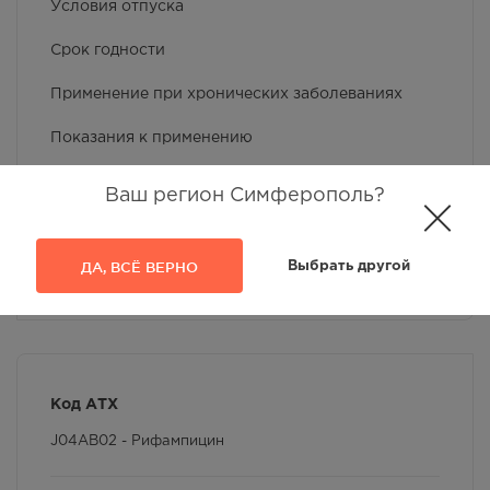
Условия отпуска
Срок годности
Применение при хронических заболеваниях
Показания к применению
Побочное действие
Ваш регион Симферополь?
Применение при беременности и кормлении
грудью
ДА, ВСЁ ВЕРНО
Выбрать другой
Фармакокинетика
Противопоказания
Особые указания
Код АТХ
Условия хранения
J04AB02 - Рифампицин
Способ применения и дозы