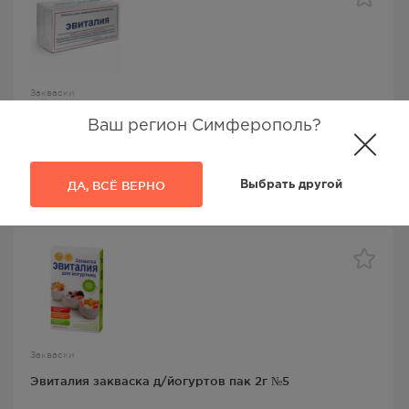
Закваски
Эвиталия закваска сухая фл №10
Ваш регион Симферополь?
Эвиталия
, Пробиотика НПФ ООО
ДА, ВСЁ ВЕРНО
Выбрать другой
613.00
Р
Закваски
Эвиталия закваска д/йогуртов пак 2г №5