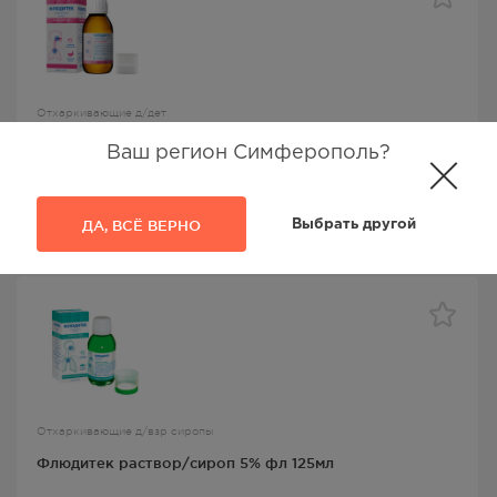
Отхаркивающие д/дет
Флюдитек сироп 2% фл 125мл
Ваш регион Симферополь?
Флюдитек
, Лаборатория Иннотек Интернасиональ,
Карбоцистеин
ДА, ВСЁ ВЕРНО
Выбрать другой
615.00
Р
Отхаркивающие д/взр сиропы
Флюдитек раствор/сироп 5% фл 125мл