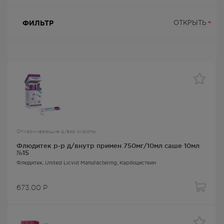
ФИЛЬТР
ОТКРЫТЬ
Отхаркивающие д/взр сиропы
Флюдитек р-р д/внутр примен 750мг/10мл саше 10мл
№15
Флюдитек
, United Licvid Manufactering,
Карбоцистеин
673.00
Р