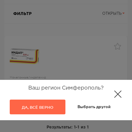
ФИЛЬТР
ОТКРЫТЬ
Мочегонные/индапамид
Индап капс 2,5мг №30
Ваш регион Симферополь?
Индап
, Pro.Med.CS Praha A.S.,
Индапамид
ДА, ВСЁ ВЕРНО
Выбрать другой
127.00
Р
Результаты:
1-1
из
1