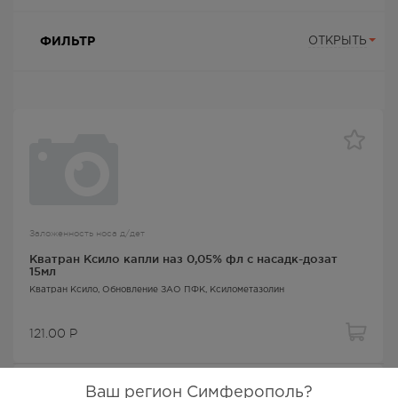
ФИЛЬТР
ОТКРЫТЬ
Заложенность носа д/дет
Кватран Ксило капли наз 0,05% фл с насадк-дозат
15мл
Кватран Ксило
, Обновление ЗАО ПФК,
Ксилометазолин
121.00
Р
Ваш регион Симферополь?