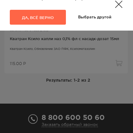
ДА, ВСЁ ВЕРНО
Выбрать другой
Заложенность носа д/взр
Кватран Ксило капли наз 0,1% фл с насадк-дозат 15мл
Кватран Ксило
, Обновление ЗАО ПФК,
Ксилометазолин
115.00
Р
Результаты:
1-2
из
2
8 800 600 50 60
Заказать обратный звонок