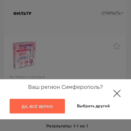
ФИЛЬТР
ОТКРЫТЬ
Вит/берем и кормящие
Митеравел плюс кап №30
Ваш регион Симферополь?
Митеравел
, Softgel Healthcare Private Limited
ДА, ВСЁ ВЕРНО
Выбрать другой
1273.00
Р
Результаты:
1-1
из
1