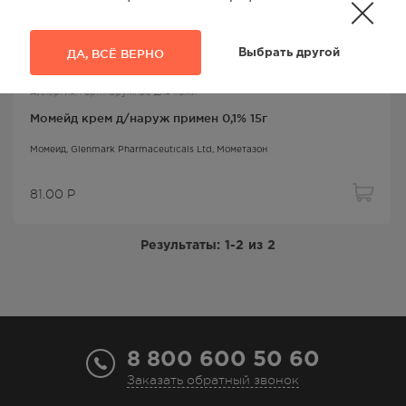
ДА, ВСЁ ВЕРНО
Выбрать другой
Аллергия/горм.наружные для кожи
Момейд крем д/наруж примен 0,1% 15г
Момейд
, Glenmark Pharmaceuticals Ltd,
Мометазон
81.00
Р
Результаты:
1-2
из
2
8 800 600 50 60
Заказать обратный звонок