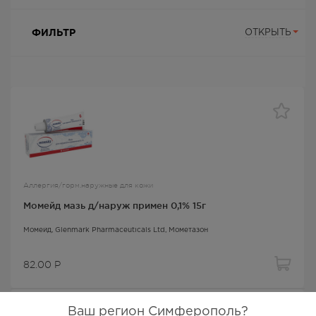
ФИЛЬТР
ОТКРЫТЬ
Аллергия/горм.наружные для кожи
Момейд мазь д/наруж примен 0,1% 15г
Момейд
, Glenmark Pharmaceuticals Ltd,
Мометазон
82.00
Р
Ваш регион Симферополь?