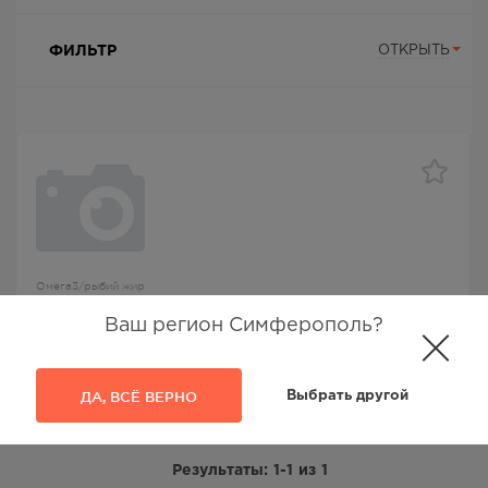
ФИЛЬТР
ОТКРЫТЬ
Омега3/рыбий жир
Омега Форте Эвалар капс 1,12мг №30
Ваш регион Симферополь?
Омега-3 Эвалар
, Эвалар ЗАО
ДА, ВСЁ ВЕРНО
Выбрать другой
477.00
Р
Результаты:
1-1
из
1