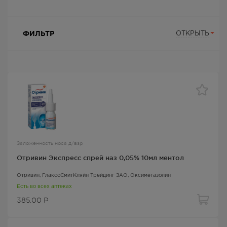
ФИЛЬТР
ОТКРЫТЬ
Заложенность носа д/взр
Отривин Экспресс спрей наз 0,05% 10мл ментол
Отривин
, ГлаксоСмитКляйн Трейдинг ЗАО,
Оксиметазолин
Есть во всех аптеках
385.00
Р