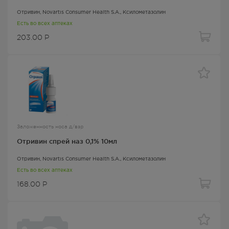
Отривин
, Novartis Consumer Health S.A.,
Ксилометазолин
Есть во всех аптеках
203.00
Р
Заложенность носа д/взр
Отривин спрей наз 0,1% 10мл
Отривин
, Novartis Consumer Health S.A.,
Ксилометазолин
Есть во всех аптеках
168.00
Р