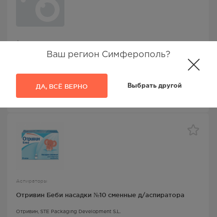
Аспираторы
Ваш регион Симферополь?
Отривин Беби Комфорт насадки №10 сменные д/
аспиратора
Отривин
, Novartis Consumer Health S.A.
ДА, ВСЁ ВЕРНО
Выбрать другой
462.00
Р
Аспираторы
Отривин Беби насадки №10 сменные д/аспиратора
Отривин
, STE Packaging Development S.L.