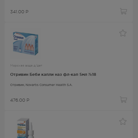
341.00
Р
Морская вода д/дет
Отривин Беби капли наз фл-кап 5мл №18
Отривин
, Novartis Consumer Health S.A.
476.00
Р