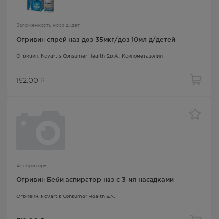
Заложенность носа д/дет
Отривин спрей наз доз 35мкг/доз 10мл д/детей
Отривин
, Novartis Consumer Health S.p.A.,
Ксилометазолин
192.00
Р
Аспираторы
Отривин Беби аспиратор наз с 3-мя насадками
Отривин
, Novartis Consumer Health S.A.