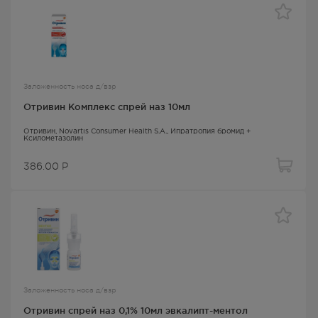
Заложенность носа д/взр
Отривин Комплекс спрей наз 10мл
Отривин
, Novartis Consumer Health S.A.,
Ипратропия бромид +
Ксилометазолин
386.00
Р
Заложенность носа д/взр
Отривин спрей наз 0,1% 10мл эвкалипт-ментол