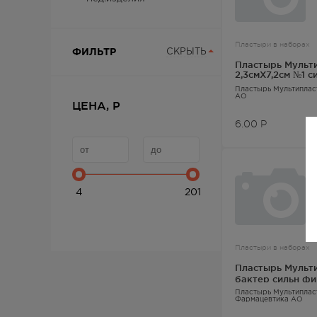
Пластыри в наборах
ФИЛЬТР
СКРЫТЬ
Пластырь Мульт
2,3смX7,2см №1 с
фиксац
Пластырь Мультипла
АО
ЦЕНА, Р
6.00
Р
4
201
Пластыри в наборах
Пластырь Мульт
бактер сильн фи
Пластырь Мультипла
Фармацевтика АО