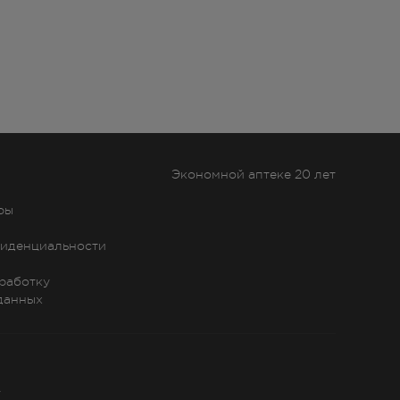
Экономной аптеке 20 лет
ры
иденциальности
бработку
данных
»