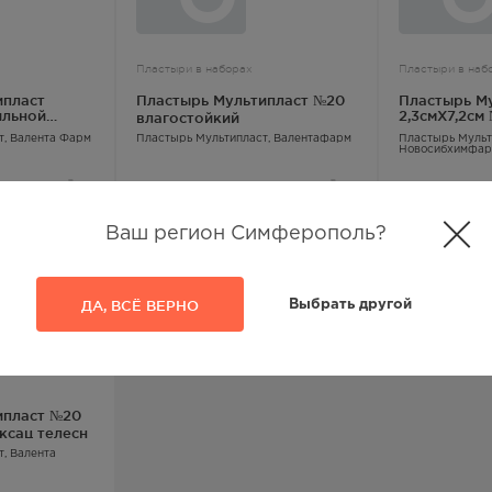
Пластыри в наборах
Пластыри в наб
ипласт
Пластырь Мультипласт №20
Пластырь М
ильной
2,3смX7,2см
влагостойкий
сильн фикс
ст
, Валента Фарм
Пластырь Мультипласт
, Валентафарм
Пластырь 
Новосибхимфа
173.00
Р
5.00
Р
Ваш регион Симферополь?
ДА, ВСЁ ВЕРНО
Выбрать другой
ипласт №20
ксац телесн
ст
, Валента