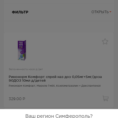
ФИЛЬТР
ОТКРЫТЬ
Заложенность носа д/дет
Ринонорм Комфорт спрей наз доз 0,05мг+5мг/доза
90ДОЗ 10мл д/детей
Ринонорм Комфорт
, Меркле ГмбХ,
Ксилометазолин + Декспантенол
329.00
Р
Ваш регион Симферополь?