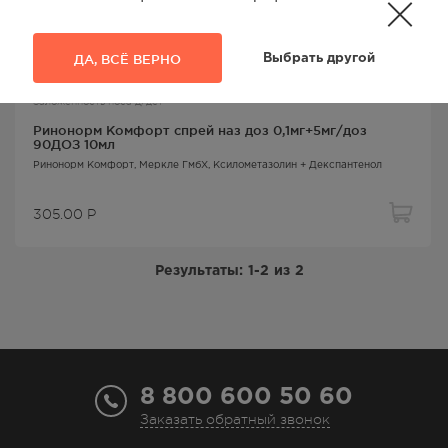
ДА, ВСЁ ВЕРНО
Выбрать другой
Заложенность носа д/дет
Ринонорм Комфорт спрей наз доз 0,1мг+5мг/доз
90ДОЗ 10мл
Ринонорм Комфорт
, Меркле ГмбХ,
Ксилометазолин + Декспантенол
305.00
Р
Результаты:
1-2
из
2
8 800 600 50 60
Заказать обратный звонок