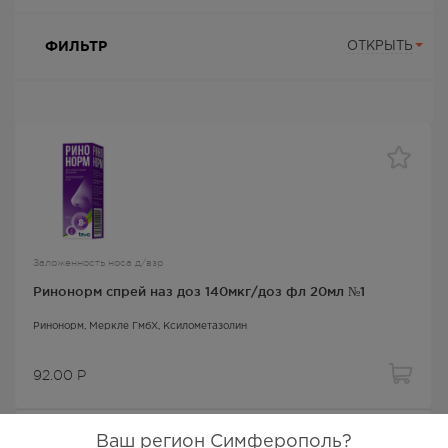
ФИЛЬТР
ОТКРЫТЬ
Заложенность носа д/взр
Ринонорм спрей наз доз 140мкг/доз фл 20мл №1
Ринонорм
, Меркле ГмбХ,
Ксилометазолин
92.00
Р
Ваш регион Симферополь?