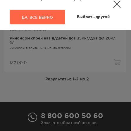
ДА, ВСЁ ВЕРНО
Выбрать другой
Заложенность носа д/дет
Ринонорм спрей наз д/детей доз 35мкг/доз фл 20мл
№1
Ринонорм
, Меркле ГмбХ,
Ксилометазолин
132.00
Р
Результаты:
1-2
из
2
8 800 600 50 60
Заказать обратный звонок