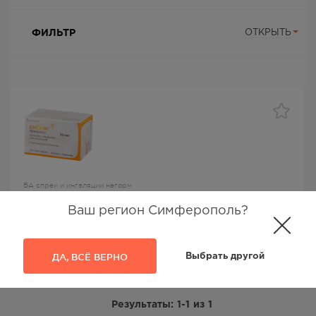
ФИЛЬТР
ОТКРЫТЬ
БА спреи и ингаляции негорм
Сибри Бризхалер капс с пор д/инг 50мкг №30
Ваш регион Симферополь?
Сибри Бризхалер
, Siegfried Barbera S.L./Novartis Pharmaceutica s.a.,
Индакатерол
ДА, ВСЁ ВЕРНО
Выбрать другой
1917.00
Р
Результаты:
1-1
из
1