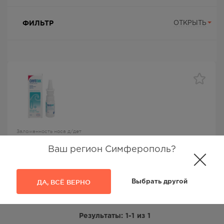
ФИЛЬТР
ОТКРЫТЬ
Заложенность носа д/дет
Снуппик капли наз 0,01% 5мл
Ваш регион Симферополь?
Снуппик
, Хемомонт Д.О.О/Хемофарм А.Д.,
Оксиметазолин
Нет в наличии
ДА, ВСЁ ВЕРНО
Выбрать другой
Результаты:
1-1
из
1