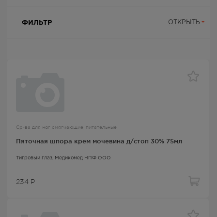
ФИЛЬТР
ОТКРЫТЬ
Ср-ва для ног смягчающие, питательные
Пяточная шпора крем мочевина д/стоп 30% 75мл
Тигровый глаз
, Медикомед НПФ ООО
234
Р