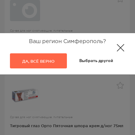
Ср-ва для ног смягчающие, питательные
Пяточная шпора крем мочевина д/стоп 30% 75мл
Ваш регион Симферополь?
Тигровый глаз
, Медикомед НПФ ООО
ДА, ВСЁ ВЕРНО
Выбрать другой
222.00
Р
Ср-ва для ног смягчающие, питательные
Тигровый глаз Орто Пяточная шпора крем д/ног 75мл