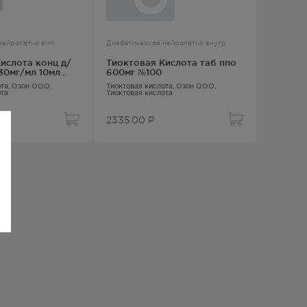
нейропатия амп
Диабетическая нейропатия внутр
ислота конц д/
Тиоктовая Кислота таб ппо
30мг/мл 10мл
600мг №100
ота
, Озон ООО,
Тиоктовая кислота
, Озон ООО,
ота
Тиоктовая кислота
2335.00
Р