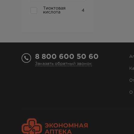
Тиоктовая
4
кислота
8 800 600 50 60
А
Заказать обратный звонок
К
О
О