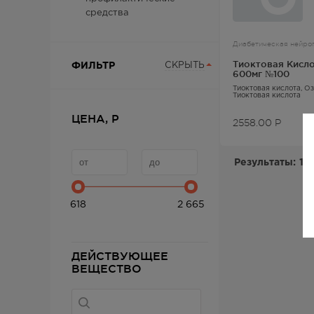
средства
Диабетическая нейро
Тиоктовая Кисло
ФИЛЬТР
СКРЫТЬ
600мг №100
Тиоктовая кислота
, О
Тиоктовая кислота
ЦЕНА, Р
2558.00
Р
Результаты:
1-
618
2 665
ДЕЙСТВУЮЩЕЕ
ВЕЩЕСТВО