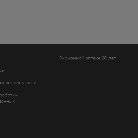
Экономной аптеке 20 лет
ры
иденциальности
бработку
данных
»