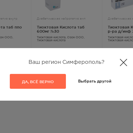
патия внутр
Диабетическая нейропатия амп
Диабетическая 
та таб ппо
Тиоктовая Кислота таб
Тиоктовая К
600мг №30
р-ра д/инф 
№10
зон ООО,
Тиоктовая кислота
, Озон ООО,
Тиоктовая кисл
Тиоктовая кислота
Тиоктовая кисл
787.00
Р
702.00
Р
Ваш регион Симферополь?
4
из
4
ДА, ВСЁ ВЕРНО
Выбрать другой