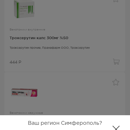
Венотоники внутренние
Троксерутин капс 300мг №50
Троксерутин прочие
, Пранафарм ООО,
Троксерутин
444
Р
Венотоники наружные
Троксерутин-Врамед гель 2% 40г
Ваш регион Симферополь?