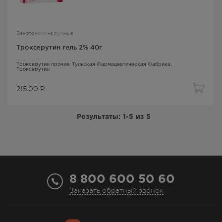
Венотоники наружные
Троксерутин гель 2% 40г
Троксерутин прочие
, Тульская Фармацевтическая Фабрика,
Троксерутин
215.00
Р
Результаты:
1-5
из
5
8 800 600 50 60
Заказать обратный звонок