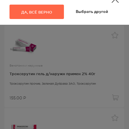
Троксерутин прочие
, Sopharma AD,
Троксерутин
ДА, ВСЁ ВЕРНО
Выбрать другой
315
Р
Венотоники наружные
Троксерутин гель д/наружн примен 2% 40г
Троксерутин прочие
, Зеленая Дубрава ЗАО,
Троксерутин
155.00
Р