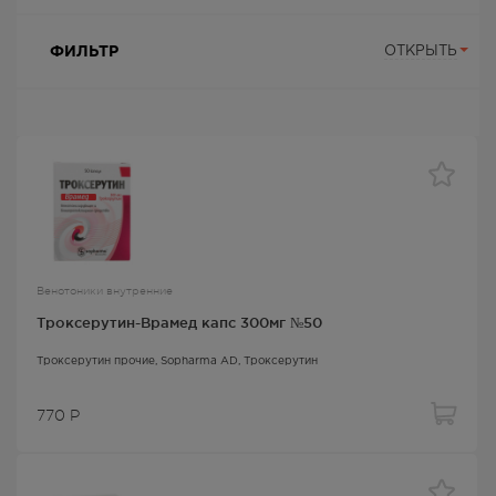
ФИЛЬТР
ОТКРЫТЬ
Венотоники внутренние
Троксерутин-Врамед капс 300мг №50
Троксерутин прочие
, Sopharma AD,
Троксерутин
770
Р