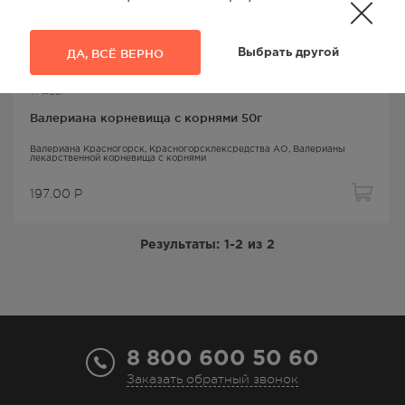
ДА, ВСЁ ВЕРНО
Выбрать другой
ТРАВЫ
Валериана корневища с корнями 50г
Валериана Красногорск
, Красногорсклексредства АО,
Валерианы
лекарственной корневища с корнями
197.00
Р
Результаты:
1-2
из
2
8 800 600 50 60
Заказать обратный звонок