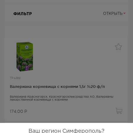
ФИЛЬТР
ОТКРЫТЬ
ТРАВЫ
Валериана корневища с корнями 1,5г №20 ф/п
Валериана Красногорск
, Красногорсклексредства АО,
Валерианы
лекарственной корневища с корнями
174.00
Р
Ваш регион Симферополь?