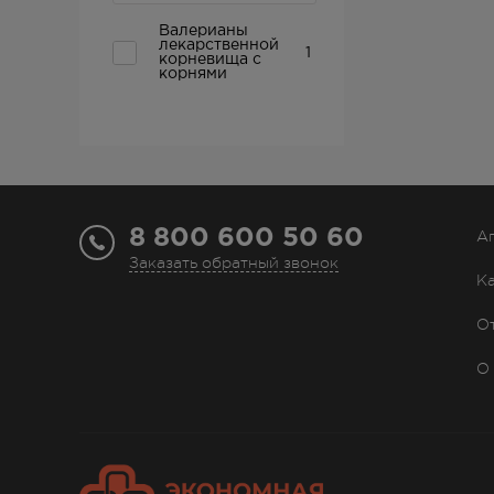
Валерианы
лекарственной
1
корневища с
корнями
8 800 600 50 60
А
Заказать обратный звонок
К
О
О