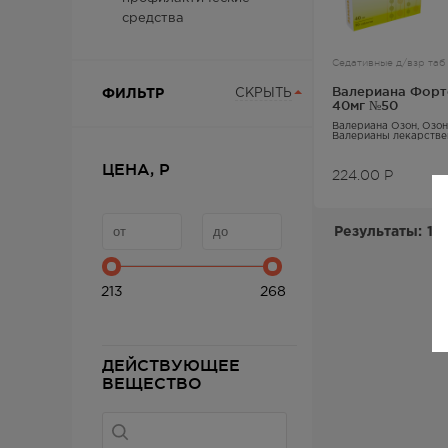
средства
Седативные д/взр таб
Валериана Форт
ФИЛЬТР
СКРЫТЬ
40мг №50
Валериана Озон
, Озо
Валерианы лекарстве
с корнями
ЦЕНА, Р
224.00
Р
Результаты:
1-1
213
268
ДЕЙСТВУЮЩЕЕ
ВЕЩЕСТВО