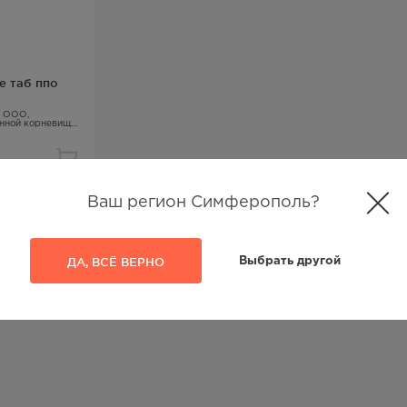
е таб ппо
н ООО,
нной корневища
Ваш регион Симферополь?
из
1
ДА, ВСЁ ВЕРНО
Выбрать другой