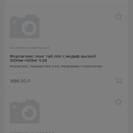
Снижение сахара/прочие
Форсиглекс лонг таб ппо с модиф высвоб
1000мг+100мг №28
Форсиглекс
, Акрихин ХФК ОАО,
Метформин + Ситаглиптин
1686.00
Р
Аллергический конъюктивит