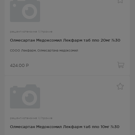
рец.ангиотензина II/прочие
Олмесартан Медоксомил Лекфарм таб ппо 20мг №30
СООО Лекфарм,
Олмесартана медоксомил
424.00
Р
рец.ангиотензина II/прочие
Олмесартан Медоксомил Лекфарм таб ппо 10мг №30