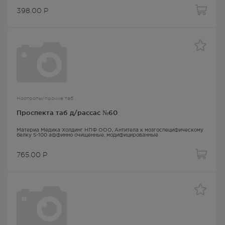
398.00
Р
Ноотропы/прочие таб
Проспекта таб д/рассас №60
Материа Медика Холдинг НПФ ООО,
Антитела к мозгоспецифическому
белку S-100 аффинно очищенные, модифицированные
765.00
Р