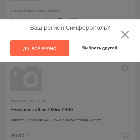
Антикоагулянты/клопидогрел
Клопидогрел таб ппо 75мг №90
Ваш регион Симферополь?
Пранафарм ООО,
Клопидогрел
1099.00
Р
ДА, ВСЁ ВЕРНО
Выбрать другой
Ноотропы/прочие таб
Аминалон таб по 250мг №100
Аминалон
, Органика АО,
Гамма-аминомасляная кислота
261.00
Р