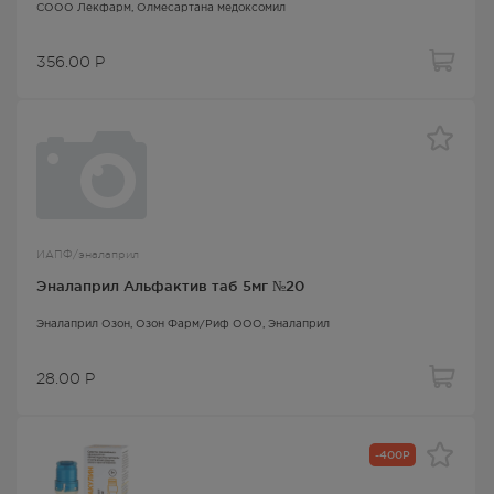
СООО Лекфарм,
Олмесартана медоксомил
356.00
Р
ИАПФ/эналаприл
Эналаприл Альфактив таб 5мг №20
Эналаприл Озон
, Озон Фарм/Риф ООО,
Эналаприл
28.00
Р
-400Р