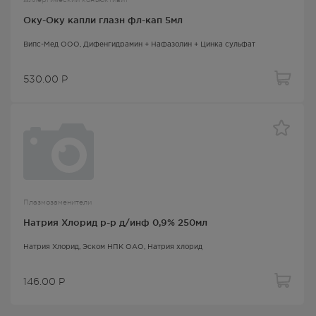
Оку-Оку капли глазн фл-кап 5мл
Випс-Мед ООО,
Дифенгидрамин + Нафазолин + Цинка сульфат
530.00
Р
Плазмозаменители
Натрия Хлорид р-р д/инф 0,9% 250мл
Натрия Хлорид
, Эском НПК ОАО,
Натрия хлорид
146.00
Р