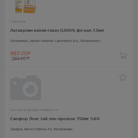
Глаукома
Латакулин капли глазн 0,005% фл-кап 7,5мл
Латаномол
, Jadran Galenski Laboratorij d.d.,
Латанопрост
983.00Р
1383.00
Р
Снижение сахара/метформин
Сиофор Лонг таб ппо пролонг 750мг №60
Сиофор
, Berlin-Chemie AG,
Метформин