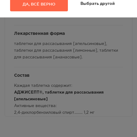
Условия хранения
ДА, ВСЁ ВЕРНО
Выбрать другой
По 6 таблеток в стрип из Ал/Ал; 2 или 4 стрипа в
Способ применения и дозы
картонную пачку с инструкцией по применению.
Фармакологические свойства
Лекарственная форма
Взаимодействие с другими лекарственными
таблетки для рассасывания [апельсиновые],
препаратами и другие виды взаимодействия
таблетки для рассасывания [лимонные], таблетки
для рассасывания [ананасовые].
Состав
Каждая таблетка содержит:
АДЖИСЕПТ®, таблетки для рассасывания
[
апельсиновые
]
Активные вещества:
2,4-дихлорбензиловый спирт......... 1,2 мг
амилметакрезол............................... 0,6 мг
Вспомогательные вещества: Сахароза, декстроза,
лимонная кислота безводная, ментол, апельсиновый