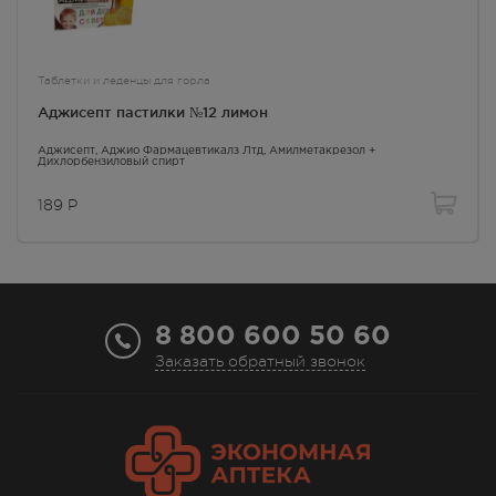
Желтые круглые двояковыпуклые таблетки с
преобладающим запахом ананаса; допускается
неоднородность окрашивания, наличие
Таблетки и леденцы для горла
незначительных пузырьков воздуха в карамельной
Аджисепт пастилки №12 лимон
массе и незначительные неровности краев.
Аджисепт
, Аджио Фармацевтикалз Лтд,
Амилметакрезол +
Дихлорбензиловый спирт
Код АТХ
189
Р
R02AA20 - Прочие антисептики
Фармако-терапевтическая группа
антисептическое средство
8 800 600 50 60
Заказать обратный звонок
Применение детьми
Противопоказан детям до 5 лет.
Условия отпуска