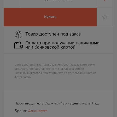
Купить
Товар доступен под заказ
Оплата при получении наличными
или банковской картой
Цена действительна только для интернет заказов, итоговую
стоимость препаратов уточняйте на кассе в аптеке
Внешний вид товара может отличаться от изображенного на
фотографии
Производитель: Аджио Фармацевтикалз Лтд
Бренд:
Аджисепт