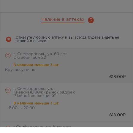
Наличие в аптеках
3
Отметьте любимую аптеку и вы всегда будете видеть её
первой в списке
г. Симферополь, ул. 60 лет
Октября, дом 22
В наличии меньше 3 шт.
Круглосуточно
618.00
Р
г. Симферополь, ул.
Киевская,100ж (рынок,рядом с
"Чайной коллекцией"
В наличии меньше 3 шт.
8:00 — 20:00
618.00
Р
г.Симферополь, ул. Киевская,
дом 189