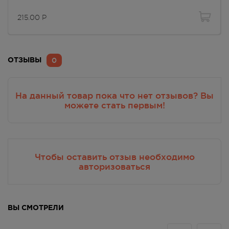
215.00
Р
Противопоказания к применению
Индивидуальная непереносимость компонентов.
0
ОТЗЫВЫ
Дозировка
Небольшое количество шампуня нанести на
На данный товар пока что нет отзывов? Вы
влажные волосы, взбить пену, интенсивно
можете стать первым!
помассировать кожу головы и оставить на 1-3
минуты, затем смыть теплой водой. Подходит для
частого использования. Для достижения
наилучшего эффекта после применения шампуня
Чтобы оставить отзыв необходимо
рекомендуется использовать бальзам-
авторизоваться
ополаскиватель ALERANA®
ВЫ СМОТРЕЛИ