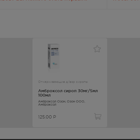
ду приемами препарата или принимая препарат в меньшей дозе
твами и механизмами
а управление механизмами до настоящего момента не известно.
ОО «Атолл»
Гидростроителей, д. 6.
Отхаркивающие д/взр сиропы
Амброксол сироп 30мг/5мл
Гидростроителей, д. 6.
100мл
Амброксол Озон
, Озон ООО,
он»
Амброксол
Гидростроителей, д. 6.
125.00
Р