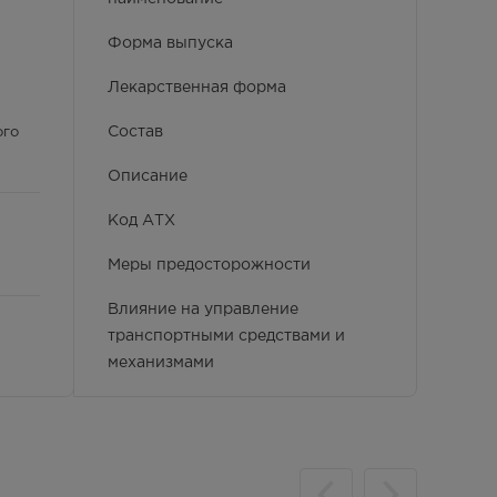
Форма выпуска
Лекарственная форма
Состав
ого
Описание
Код АТХ
Меры предосторожности
Влияние на управление
транспортными средствами и
механизмами
Производитель и принимающий
ль –
претензии
 –
Фармако-терапевтическая группа