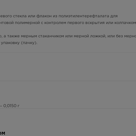
невого стекла или флакон из полиэтилентерефталата для
нтовой полимерной с контролем первого вскрытия или колпачком
, а также мерным стаканчиком или мерной ложкой, или без мерн
упаковку (пачку).
 0,0150 г
зующийся 70 % – 2,5000 г, глицерол – 0,7500 г, пропиленглико
а – 0,0075 г, ароматизатор малиновый – 0,0025 г, натрия сахаринат
ОМ