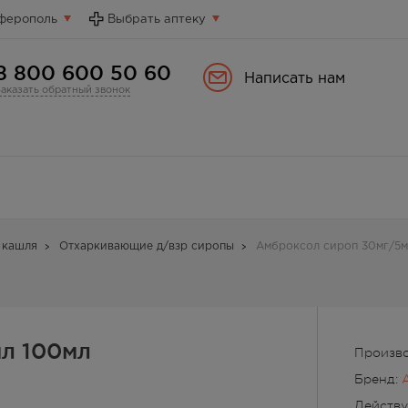
ферополь
Выбрать аптеку
8 800 600 50 60
Написать нам
Заказать обратный звонок
 кашля
Отхаркивающие д/взр сиропы
Амброксол сироп 30мг/5м
л 100мл
Произв
Бренд:
Действ