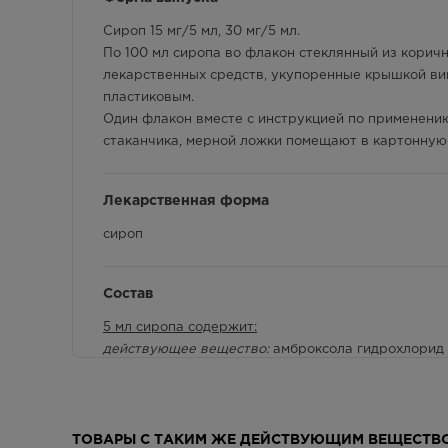
Сироп 15 мг/5 мл, 30 мг/5 мл.
По 100 мл сиропа во флакон стеклянный из корич
лекарственных средств, укупоренные крышкой ви
пластиковым.
Один флакон вместе с инструкцией по применению
стаканчика, мерной ложки помещают в картонную 
Лекарственная форма
сироп
Состав
5 мл сиропа содержит:
действующее вещество:
амброксола гидрохлорид –
вспомогательные вещества:
сорбитол некристалли
0,1500 г, бензойная кислота – 0,0100 г, гиэтеллоз
0,0015 г, вода очищенная – до 5 мл.
5 мл сиропа содержит:
ТОВАРЫ С ТАКИМ ЖЕ ДЕЙСТВУЮЩИМ ВЕЩЕСТВ