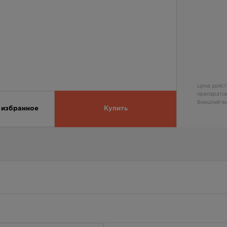
Цена дейст
препаратов
Внешний ви
 избранное
Купить