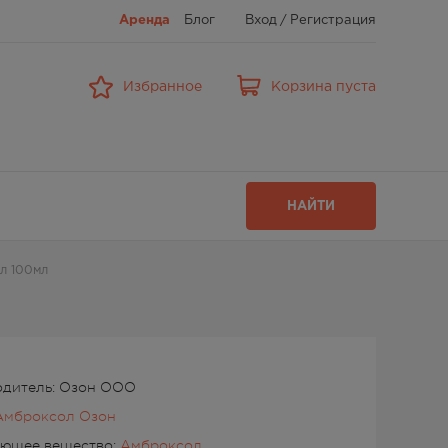
Аренда
Блог
Вход
/
Регистрация
Избранное
Корзина пуста
НАЙТИ
л 100мл
одитель: Озон ООО
Амброксол Озон
ующее вещество:
Амброксол