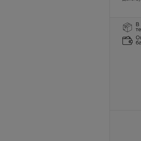
В
т
О
б