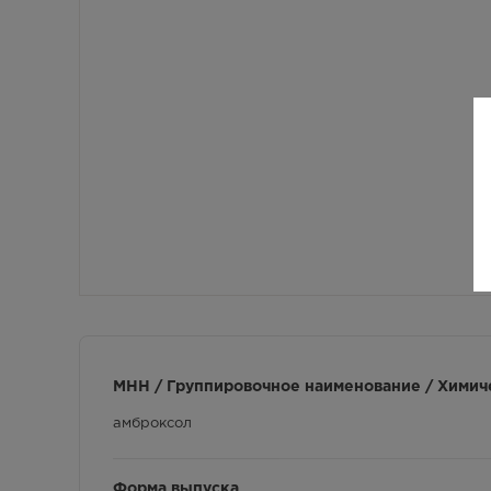
МНН / Группировочное наименование / Химич
амброксол
Форма выпуска