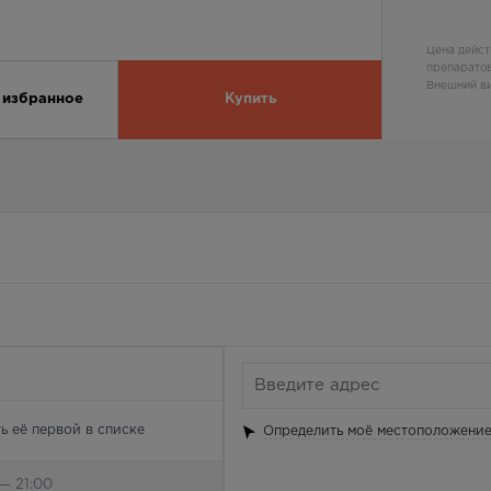
Цена дейст
препаратов
Внешний ви
 избранное
Купить
ь её первой в списке
Определить моё местоположени
— 21:00