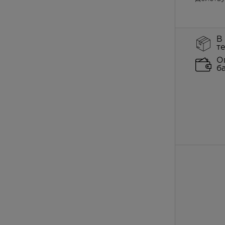
В
т
О
б