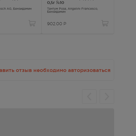
0,5г №10
примен 
Disch AG,
Бензидамин
Тантум Роза
, Angelini Francesco,
Тантум В
Бензидамин
Riunite An
Бензидам
902.00
Р
798
Р
авить отзыв необходимо авторизоваться