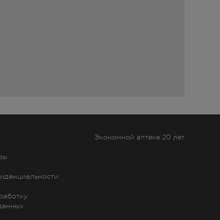
Экономной аптеке 20 лет
ры
иденциальности
бработку
данных