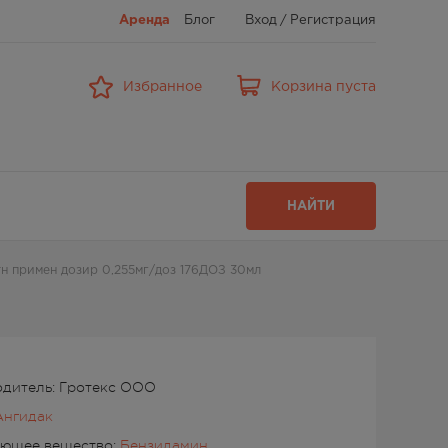
Аренда
Блог
Вход
/
Регистрация
Избранное
Корзина пуста
НАЙТИ
тн примен дозир 0,255мг/доз 176ДОЗ 30мл
дитель: Гротекс ООО
Ангидак
ующее вещество:
Бензидамин