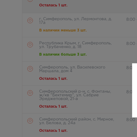
Осталась 1 шт.
г. Симферополь, ул. Лермонтова, д.
8:00
17а
В наличии меньше 3 шт.
Республика Крым, г. Симферополь,
8:00 
ул. Трубаченко, д. 18
В наличии больше 3 шт.
Симферополь, ул. Василевского
8:00
Маршала, дом 4
Осталась 1 шт.
Симферопольский р-н, с. Фонтаны,
8:00
ж/кв "Бектемир", ул. Сабрие
Эреджеповой, 21-а
Осталась 1 шт.
Симферопольский район, с. Мирное,
8:00 
ул. Белова, д. 24а
Осталась 1 шт.