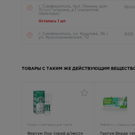
г. Симферополь, бул. Ленина, дом
Круг
15/ул.Гагарина, д.1 (напротив
перехода)
Осталась 1 шт.
г. Симферополь, ул. Крылова, 36 /
8:00 
ул. Краснознаменная, 72
Осталась 1 шт.
г. Симферополь, Залесская 80
8:00
В наличии меньше 3 шт.
ТОВАРЫ С ТАКИМ ЖЕ ДЕЙСТВУЮЩИМ ВЕЩЕСТВ
г. Симферополь, б-р Ленина, д.15/ул.
8:00 
Гагарина, д.1 (рядом с ПУДом)
В наличии меньше 3 шт.
г. Симферополь, пр-кт Кирова / ул
Круг
Гоголя, д 22/2
В наличии больше 3 шт.
Спреи и растворы для горла
Таблетки и леденцы дл
г. Симферополь, пр-кт Кирова д.18/
8:00 
ул. Самокиша, д.3
Вертум Лор спрей д/местн
Тантум Верде та