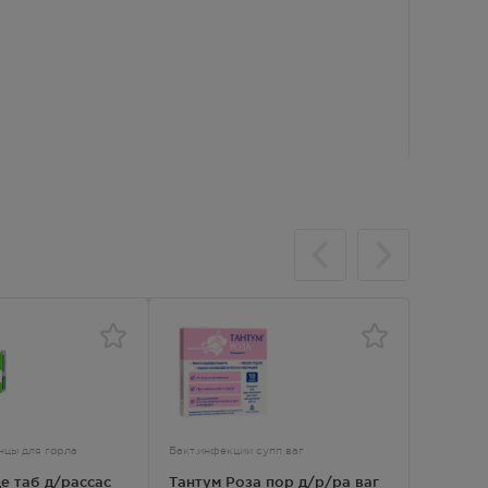
нцы для горла
Бакт.инфекции супп ваг
Спреи и р
е таб д/рассас
Тантум Роза пор д/р/ра ваг
Тантум