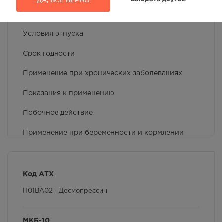
ДА, ВСЁ ВЕРНО
Применение детьми
Условия отпуска
Срок годности
Применение при хронических заболеваниях
Показания к применению
Побочное действие
Применение при беременности и кормлении
грудью
Фармакокинетика
Код АТХ
Противопоказания
H01BA02 - Десмопрессин
Особые указания
МКБ-10