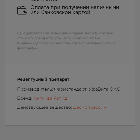
Оплата при получении наличными
или банковской картой
Цена действительна только для интернет заказов, итоговую
стоимость препаратов уточняйте на кассе в аптеке
Внешний вид товара может отличаться от изображенного на
фотографии
Рецептурный препарат
Производитель: Фармстандарт-УфаВита ОАО
Бренд:
Антиква Рапид
Действующее вещество:
Десмопрессин