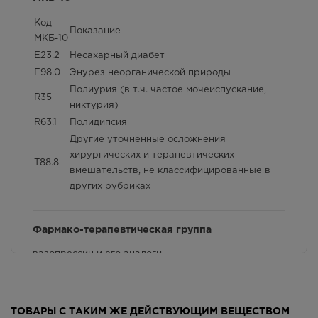
Условия хранения
Код
Способ применения и дозы
Показание
МКБ-10
E23.2
Несахарный диабет
Фармакологические свойства
F98.0
Энурез неорганической природы
Взаимодействие с другими лекарственными
Полиурия (в т.ч. частое мочеиспускание,
R35
препаратами и другие виды взаимодействия
никтурия)
R63.1
Полидипсия
Другие уточненные осложнения
хирургических и терапевтических
T88.8
вмешательств, не классифицированные в
других рубриках
Фармако-терапевтическая группа
вазопрессин и его аналоги
Передозировка
ТОВАРЫ С ТАКИМ ЖЕ ДЕЙСТВУЮЩИМ ВЕЩЕСТВОМ