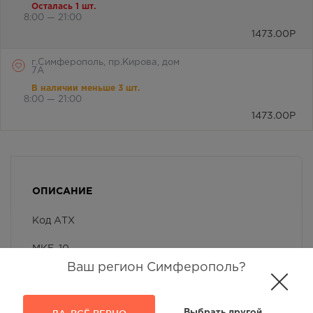
Осталась 1 шт.
8:00 — 21:00
1473.00
Р
г.Симферополь, пр.Кирова, дом
7А
В наличии меньше 3 шт.
8:00 — 21:00
1473.00
Р
ОПИСАНИЕ
Код АТХ
МКБ-10
Ваш регион Симферополь?
Фармако-терапевтическая группа
Передозировка
Выбрать другой