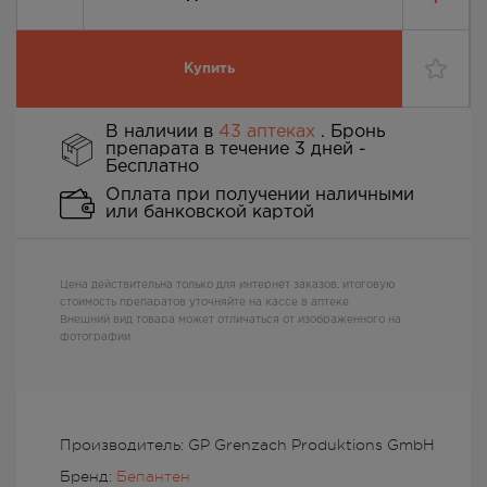
Купить
В наличии в
43 аптеках
. Бронь
препарата в течение 3 дней -
Бесплатно
Оплата при получении наличными
или банковской картой
Цена действительна только для интернет заказов, итоговую
стоимость препаратов уточняйте на кассе в аптеке
Внешний вид товара может отличаться от изображенного на
фотографии
Производитель: GP Grenzach Produktions GmbH
Бренд:
Бепантен