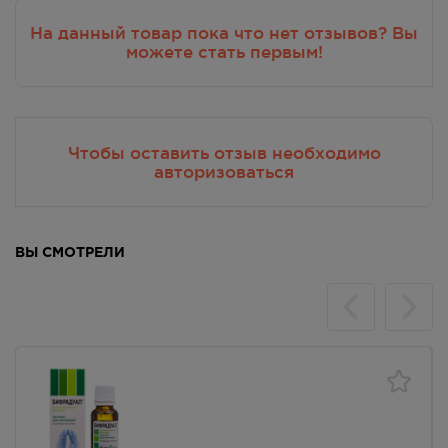
248.00
Р
На данный товар пока что нет отзывов? Вы
г. Симферополь, ул. Героев
можете стать первым!
Сталинграда, д.6 Г
В наличии меньше 3 шт.
Круглосуточно
248.00
Р
Чтобы оставить отзыв необходимо
г. Симферополь, ул. Киевская,
авторизоваться
дом 4
В наличии меньше 3 шт.
8:00 — 20:00
248.00
Р
ВЫ СМОТРЕЛИ
г. Симферополь, ул.Киевская,
100Б (бывший магазин
"Мясной")
В наличии меньше 3 шт.
8:00 — 21:00
248.00
Р
г. Симферополь, улица
Дзержинского/улица
Шполянской, дом 9/9