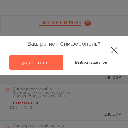
Наличие в аптеках
17
Отметьте любимую аптеку и вы всегда будете видеть её
первой в списке
Ваш регион Симферополь?
Симферополь, ул. Василевского
Маршала, дом 4
ДА, ВСЁ ВЕРНО
Выбрать другой
Осталась 1 шт.
8:00 — 20:00
248.00
Р
Симферопольский р-н, с.
Фонтаны, ж/кв "Бектемир", ул.
Сабрие Эреджеповой, 21-а
Осталась 1 шт.
8:00 — 20:00
248.00
Р
Симферопольский район, с.