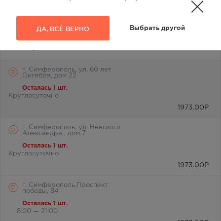
Наличие в аптеках
3
ДА, ВСЁ ВЕРНО
Выбрать другой
Отметьте любимую аптеку и вы всегда будете видеть её
первой в списке
г. Симферополь, ул. 60 лет
Октября, дом 22
Осталась 1 шт.
Круглосуточно
1973.00
Р
г. Симферополь, ул. Невского
Александра , дом 7
Осталась 1 шт.
Круглосуточно
1973.00
Р
г. Симферополь,Проспект
победы, 84
Осталась 1 шт.
8:00 — 21:00