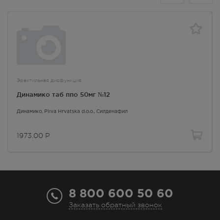
Эректильная дисфункция
Динамико таб ппо 50мг №12
Динамико
, Pliva Hrvatska d.o.o.,
Силденафил
1973.00
Р
8 800 600 50 60
Заказать обратный звонок