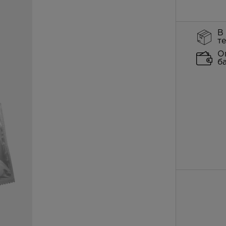
В
т
О
б