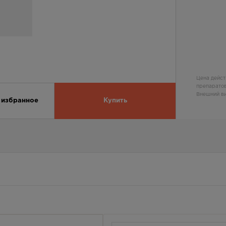
Цена дейст
препаратов
Внешний ви
 избранное
Купить