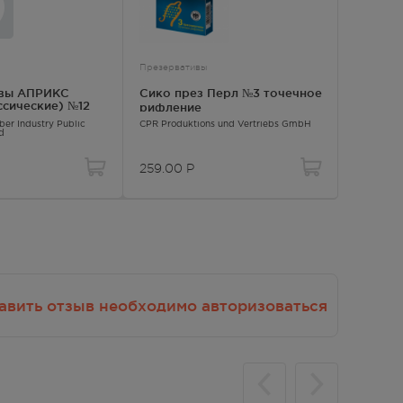
Презервативы
Презерва
ивы АПРИКС
Сико през Перл №3 точечное
Сико пр
ассические) №12
рифление
точечн
er Industry Public
CPR Produktions und Vertriebs GmbH
CPR Produ
d
259.00
Р
842.00
авить отзыв необходимо авторизоваться