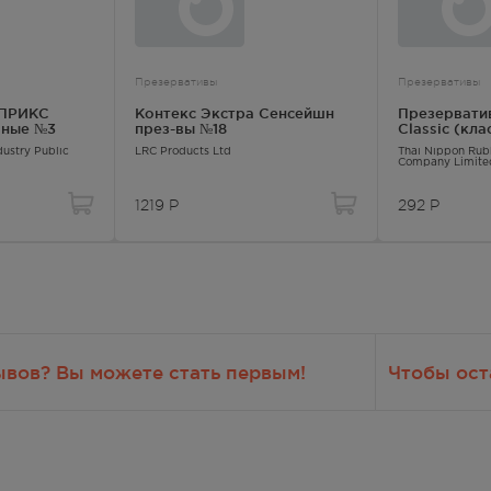
417.00
Р
— 21:00
Презервативы
Презервативы
417.00
Р
АПРИКС
Контекс Экстра Сенсейшн
Презерват
чные №3
през-вы №18
Classic (кл
ustry Public
LRC Products Ltd
Thai Nippon Rubb
лосуточно
Company Limite
417.00
Р
1219
Р
292
Р
лосуточно
417.00
Р
лосуточно
ывов? Вы можете стать первым!
Чтобы ост
417.00
Р
— 21:00
417.00
Р