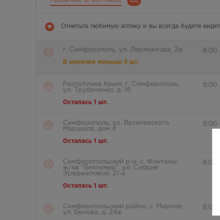
44
Отметьте любимую аптеку и вы всегда будете видет
г. Симферополь, ул. Лермонтова, 2а
8:00 
В наличии меньше 3 шт.
Республика Крым, г. Симферополь,
8:00 
ул. Трубаченко, д. 18
Осталась 1 шт.
Симферополь, ул. Василевского
8:00
Маршала, дом 4
Осталась 1 шт.
Симферопольский р-н, с. Фонтаны,
8:00
ж/кв "Бектемир", ул. Сабрие
Эреджеповой, 21-а
Осталась 1 шт.
Симферопольский район, с. Мирное,
8:00 
ул. Белова, д. 24а