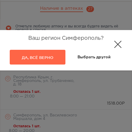
Наличие в аптеках
27
Отметьте любимую аптеку и вы всегда будете видеть её
первой в списке
Ваш регион Симферополь?
г. Симферополь, ул.
Лермонтова, 2а
В наличии меньше 3 шт.
ДА, ВСЁ ВЕРНО
Выбрать другой
8:00 — 21:00
1518.00
Р
Республика Крым, г.
Симферополь, ул. Трубаченко,
д. 18
Осталась 1 шт.
8:00 — 21:00
1518.00
Р
Симферополь, ул. Василевского
Маршала, дом 4
Осталась 1 шт.
8:00 — 20:00