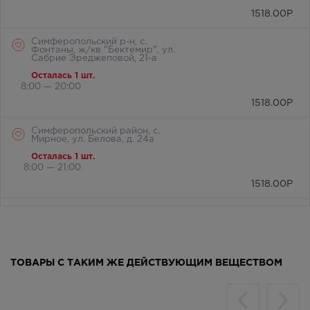
1518.00
Р
Симферопольский р-н, с.
Фонтаны, ж/кв "Бектемир", ул.
Сабрие Эреджеповой, 21-а
Осталась 1 шт.
8:00 — 20:00
1518.00
Р
Симферопольский район, с.
Мирное, ул. Белова, д. 24а
Осталась 1 шт.
8:00 — 21:00
1518.00
Р
г. Симферополь, бул. Ленина,
дом 15/ул.Гагарина, д.1
(напротив перехода)
В наличии меньше 3 шт.
Круглосуточно
ТОВАРЫ С ТАКИМ ЖЕ ДЕЙСТВУЮЩИМ ВЕЩЕСТВОМ
1518.00
Р
г. Симферополь, ул. Крылова, 36
/ ул. Краснознаменная, 72