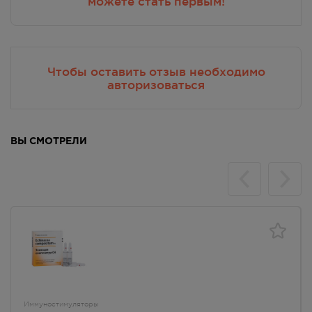
можете стать первым!
г. Симферополь, пр-кт Кирова, д
34
Осталась 1 шт.
8:00 — 21:00
1518.00
Р
Чтобы оставить отзыв необходимо
авторизоваться
г. Симферополь, пр-кт Кирова,
дом 82
В наличии меньше 3 шт.
Круглосуточно
ВЫ СМОТРЕЛИ
1518.00
Р
г. Симферополь, пр-кт Победы,
дом 210 в
В наличии меньше 3 шт.
Круглосуточно
1518.00
Р
г. Симферополь, ул. 60 лет
Октября, дом 22
В наличии больше 3 шт.
Круглосуточно
Иммуностимуляторы
1518.00
Р