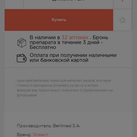
Купить
В наличии в
32 аптеках
. Бронь
препарата в течение 3 дней -
Бесплатно
Оплата при получении наличными
или банковской картой
Цена действительна только для интернет заказов, итоговую
стоимость препаратов уточняйте на кассе в аптеке
Внешний вид товара может отличаться от изображенного на
фотографии
Производитель: Berlimed S.A.
Бренд:
Элевит