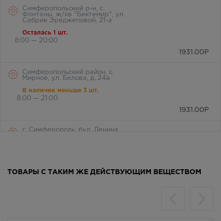
Симферопольский р-н, с.
Фонтаны, ж/кв "Бектемир", ул.
Сабрие Эреджеповой, 21-а
Осталась 1 шт.
8:00 — 20:00
1931.00
Р
Симферопольский район, с.
Мирное, ул. Белова, д. 24а
В наличии меньше 3 шт.
8:00 — 21:00
1931.00
Р
г. Симферополь, бул. Ленина,
дом 15/ул.Гагарина, д.1
(напротив перехода)
В наличии меньше 3 шт.
Круглосуточно
ТОВАРЫ С ТАКИМ ЖЕ ДЕЙСТВУЮЩИМ ВЕЩЕСТВОМ
1931.00
Р
г. Симферополь, ул. Крылова, 36
/ ул. Краснознаменная, 72
Осталась 1 шт.
8:00 — 21:00