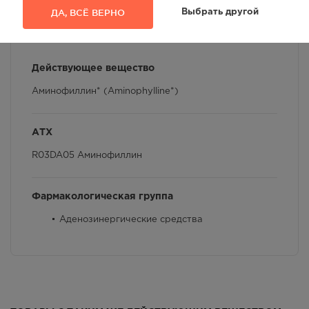
ДА, ВСЁ ВЕРНО
Выбрать другой
Действующее вещество
Аминофиллин* (Aminophylline*)
АТХ
R03DA05 Аминофиллин
Фармакологическая группа
Аденозинергические средства